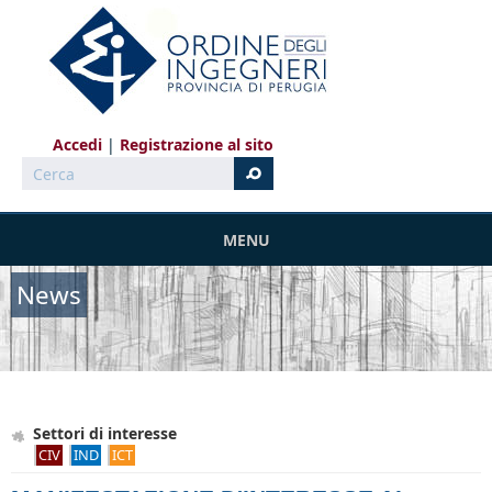
Salta al contenuto principale
Accedi
Registrazione al sito
Cerca
MENU
News
Settori di interesse
CIV
IND
ICT