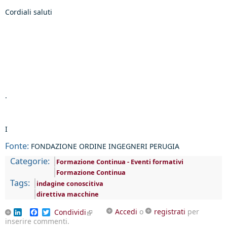
Cordiali saluti
.
I
Fonte:
FONDAZIONE ORDINE INGEGNERI PERUGIA
Categorie:
Formazione Continua - Eventi formativi
Formazione Continua
Tags:
indagine conoscitiva
direttiva macchine
Accedi
o
registrati
per
LinkedIn
Facebook
Twitter
Condividi
(link is external)
inserire commenti.