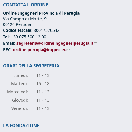
CONTATTA L'ORDINE
Ordine Ingegneri Provincia di Perugia
Via Campo di Marte, 9
06124 Perugia
Codice Fiscale:
80017570542
Tel:
+39 075 500 12 00
Email:
segreteria@ordineingegneriperugia.it
(link sends e-mail)
PEC:
ordine.perugia@ingpec.eu
(link sends e-mail)
ORARI DELLA SEGRETERIA
Lunedì:
11 - 13
Marte
dì:
16 - 18
Mercole
dì:
11 - 13
Giove
dì:
11 - 13
Vener
dì:
11 - 13
LA FONDAZIONE