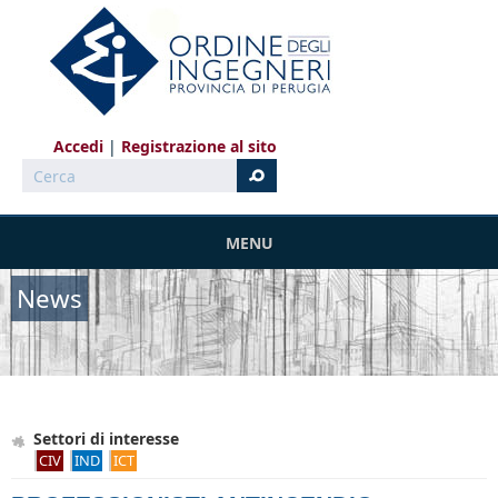
Salta al contenuto principale
Accedi
Registrazione al sito
Cerca
MENU
News
Settori di interesse
CIV
IND
ICT