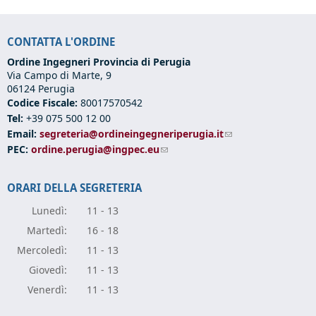
CONTATTA L'ORDINE
Ordine Ingegneri Provincia di Perugia
Via Campo di Marte, 9
06124 Perugia
Codice Fiscale:
80017570542
Tel:
+39 075 500 12 00
Email:
segreteria@ordineingegneriperugia.it
(link sends e-mail)
PEC:
ordine.perugia@ingpec.eu
(link sends e-mail)
ORARI DELLA SEGRETERIA
Lunedì:
11 - 13
Marte
dì:
16 - 18
Mercole
dì:
11 - 13
Giove
dì:
11 - 13
Vener
dì:
11 - 13