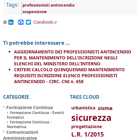
Tags:
professionisti antincendio
sospensione
LinkedIn
Facebook
Twitter
Condividi
(link is external)
Ti potrebbe interessare ...
AGGIORNAMENTO DEI PROFESSIONISTI ANTINCENDIO
PER IL MANTENIMENTO DELL'ISCRIZIONE NEGLI
ELENCHI DEL MINISTERO DELL'INTERNO
CRITERI CALCOLO QUINQUENNIO MANTENIMENTO
REQUISITI ISCRIZIONE ELENCO PROFESSIONISTI
ANTINCENDIO - CIRC. CNI n. 658
CATEGORIE
TAGS CLOUD
Formazione Continua
sisma
urbanistica
Formazione Continua - Eventi
sicurezza
formativi
Formazione Continua -
progettazione
Normativa
Comunicazioni
L.R. 1/2015
Amministrative