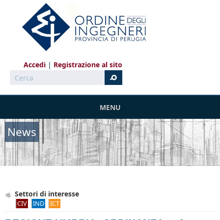
Salta al contenuto principale
Accedi
Registrazione al sito
Cerca
MENU
News
Settori di interesse
CIV
IND
ICT