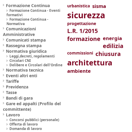
Formazione Continua
sisma
urbanistica
Formazione Continua - Eventi
sicurezza
formativi
Formazione Continua -
progettazione
Normativa
Comunicazioni
L.R. 1/2015
Amministrative
formazione
energia
Comunicati stampa
edilizia
Rassegna stampa
Normativa giuridica
chiusura
commissioni
Leggi,decreti, regolamenti
architettura
Circolari CNI
Delibere e Circolari dell'Ordine
Normativa tecnica
ambiente
Eventi altri enti
Tariffe
Previdenza
Tasse
Bandi di gara
Gare ed appalti (Profilo del
committente)
Lavoro
Concorsi pubblici (personale)
Offerta di lavoro
Domanda di lavoro