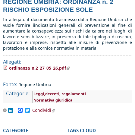
REGIONE UMBRIA: ORDINANZA n. 2
RISCHIO ESPOSIZIONE SOLE
In allegato il documento trasmesso dalla Regione Umbria che
vuole fornire iindicazioni generali di prevenzione al fine di
aumentare la consapevolezza sui rischi da calore nei luoghi di
lavoro e sensibilizzare, in presenza di tale tipologia di rischio,
lavoratori e imprese, rispetto alle misure di prevenzione e
protezione e alla cornice normativa in materia.
Allegati:
(link is external)
ordinanza_n.2_27_05_26.pdf
Fonte:
Regione Umbria
Categorie:
Leggi,decreti, regolamenti
Normativa giuridica
LinkedIn
Facebook
Twitter
Condividi
(link is external)
CATEGORIE
TAGS CLOUD