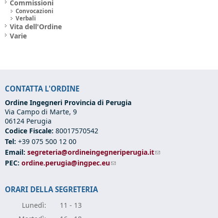
Commissioni
Convocazioni
Verbali
Vita dell'Ordine
Varie
CONTATTA L'ORDINE
Ordine Ingegneri Provincia di Perugia
Via Campo di Marte, 9
06124 Perugia
Codice Fiscale:
80017570542
Tel:
+39 075 500 12 00
Email:
segreteria@ordineingegneriperugia.it
(link sends e-mail)
PEC:
ordine.perugia@ingpec.eu
(link sends e-mail)
ORARI DELLA SEGRETERIA
Lunedì:
11 - 13