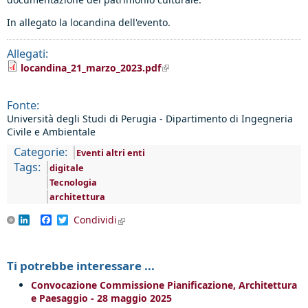
In allegato la locandina dell'evento.
Allegati:
(link is external)
locandina_21_marzo_2023.pdf
Fonte:
Università degli Studi di Perugia - Dipartimento di Ingegneria
Civile e Ambientale
Categorie:
Eventi altri enti
Tags:
digitale
Tecnologia
architettura
LinkedIn
Facebook
Twitter
Condividi
(link is external)
Ti potrebbe interessare ...
Convocazione Commissione Pianificazione, Architettura
e Paesaggio - 28 maggio 2025