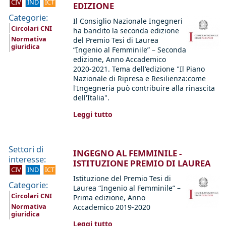
CIV
IND
ICT
EDIZIONE
Categorie:
Il Consiglio Nazionale Ingegneri
Circolari CNI
ha bandito la seconda edizione
Normativa
del Premio Tesi di Laurea
giuridica
“Ingenio al Femminile” – Seconda
edizione, Anno Accademico
2020-2021. Tema dell'edizione "Il Piano
Nazionale di Ripresa e Resilienza:come
l'Ingegneria può contribuire alla rinascita
dell'Italia".
Leggi tutto
Settori di
INGEGNO AL FEMMINILE -
interesse:
ISTITUZIONE PREMIO DI LAUREA
CIV
IND
ICT
Istituzione del Premio Tesi di
Categorie:
Laurea “Ingenio al Femminile” –
Circolari CNI
Prima edizione, Anno
Normativa
Accademico 2019-2020
giuridica
Leggi tutto