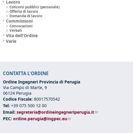
Lavoro
Concorsi pubblici (personale)
Offerta di lavoro
Domanda di lavoro
Commissioni
Convocazioni
Verbali
Vita dell'Ordine
Varie
CONTATTA L'ORDINE
Ordine Ingegneri Provincia di Perugia
Via Campo di Marte, 9
06124 Perugia
Codice Fiscale:
80017570542
Tel:
+39 075 500 12 00
Email:
segreteria@ordineingegneriperugia.it
(link sends e-mail)
PEC:
ordine.perugia@ingpec.eu
(link sends e-mail)