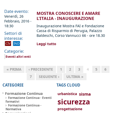
Date evento:
MOSTRA CONOSCERE E AMARE
Venerdì, 26
L'ITALIA - INAUGURAZIONE
Febbraio, 2016 -
18:30
Inaugurazione Mostra FAI e Fondazione
Cassa di Risparmio di Perugia, Palazzo
Settori di
Baldeschi, Corso Vannucci 66 - ore 18.30
interesse:
CIV
IND
Leggi tutto
Categorie:
Eventi altri enti
« PRIMA
‹ PRECEDENTE
1
2
3
4
5
6
7
SEGUENTE ›
ULTIMA »
CATEGORIE
TAGS CLOUD
Formazione Continua
sisma
urbanistica
Formazione Continua - Eventi
sicurezza
formativi
Formazione Continua -
progettazione
Normativa