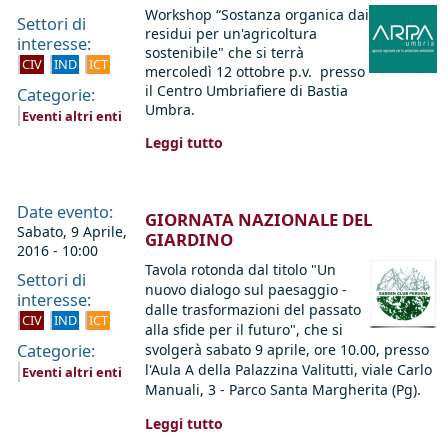
Workshop “Sostanza organica dai
Settori di
residui per un'agricoltura
interesse:
sostenibile" che si terrà
CIV
IND
ICT
mercoledì 12 ottobre p.v. presso
il Centro Umbriafiere di Bastia
Categorie:
Umbra.
Eventi altri enti
Leggi tutto
Date evento:
GIORNATA NAZIONALE DEL
Sabato, 9 Aprile,
GIARDINO
2016 - 10:00
Tavola rotonda dal titolo "Un
Settori di
nuovo dialogo sul paesaggio -
interesse:
dalle trasformazioni del passato
CIV
IND
ICT
alla sfide per il futuro", che si
Categorie:
svolgerà sabato 9 aprile, ore 10.00, presso
l'Aula A della Palazzina Valitutti,
viale Carlo
Eventi altri enti
Manuali, 3 - Parco Santa Margherita (Pg).
Leggi tutto