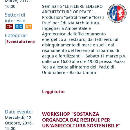
Marzo, 2017 -
16:00
Seminario "LE FILIERE EDIZERO
ARCHITECTURE OF PEACE" -
Settori di
Produzioni “petrol free” e “fossil
interesse:
free” per Edilizia Architettura
CIV
IND
ICT
Ingegneria Ambientale e
Agrotecnica: dall’efficientamento
Categorie:
energetico al restauro, dai tetti verdi al
Eventi altri enti
disinquinamento di mare e suoli, dal
risanamento del terreno al risparmio di
acqua e fertilizzanti - Sabato 11 marzo p.v.
dalle ore 16.00 alle ore 19.00 presso Piazza
Tecla allestita all’interno del Pad.8 di
Umbriafiere – Bastia Umbra
Leggi tutto
Date evento:
WORKSHOP "SOSTANZA
Mercoledì, 12
ORGANICA DAI RESIDUI PER
Ottobre, 2016 -
UN'AGRICOLTURA SOSTENIBILE"
15:00