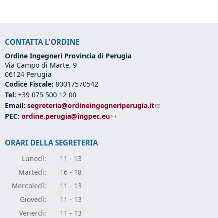
CONTATTA L'ORDINE
Ordine Ingegneri Provincia di Perugia
Via Campo di Marte, 9
06124 Perugia
Codice Fiscale:
80017570542
Tel:
+39 075 500 12 00
Email:
segreteria@ordineingegneriperugia.it
(link sends e-mail)
PEC:
ordine.perugia@ingpec.eu
(link sends e-mail)
ORARI DELLA SEGRETERIA
Lunedì:
11 - 13
Marte
dì:
16 - 18
Mercole
dì:
11 - 13
Giove
dì:
11 - 13
Vener
dì:
11 - 13