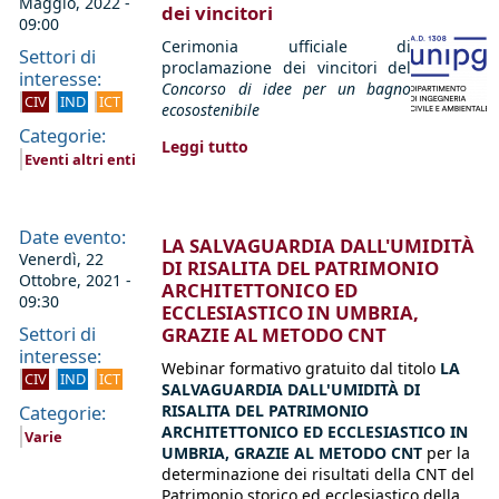
Maggio, 2022 -
dei vincitori
09:00
Cerimonia ufficiale di
Settori di
proclamazione dei vincitori del
interesse:
Concorso di idee per un bagno
CIV
IND
ICT
ecosostenibile
Categorie:
Leggi tutto
Eventi altri enti
Date evento:
LA SALVAGUARDIA DALL'UMIDITÀ
Venerdì, 22
DI RISALITA DEL PATRIMONIO
Ottobre, 2021 -
ARCHITETTONICO ED
09:30
ECCLESIASTICO IN UMBRIA,
Settori di
GRAZIE AL METODO CNT
interesse:
Webinar formativo gratuito dal titolo
LA
CIV
IND
ICT
SALVAGUARDIA DALL'UMIDITÀ DI
RISALITA DEL PATRIMONIO
Categorie:
ARCHITETTONICO ED ECCLESIASTICO IN
Varie
UMBRIA, GRAZIE AL METODO CNT
per la
determinazione dei risultati della CNT del
Patrimonio storico ed ecclesiastico della