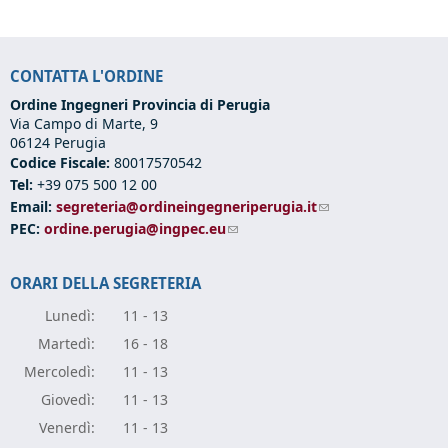
CONTATTA L'ORDINE
Ordine Ingegneri Provincia di Perugia
Via Campo di Marte, 9
06124 Perugia
Codice Fiscale:
80017570542
Tel:
+39 075 500 12 00
Email:
segreteria@ordineingegneriperugia.it
(link sends e-mail)
PEC:
ordine.perugia@ingpec.eu
(link sends e-mail)
ORARI DELLA SEGRETERIA
Lunedì:
11 - 13
Marte
dì:
16 - 18
Mercole
dì:
11 - 13
Giove
dì:
11 - 13
Vener
dì:
11 - 13