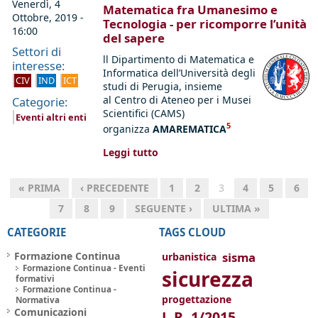
Venerdì, 4
Matematica fra Umanesimo e
Ottobre, 2019 -
Tecnologia - per ricomporre l’unità
16:00
del sapere
Settori di
ll Dipartimento di Matematica e
interesse:
Informatica dell’Università degli
CIV
IND
ICT
studi di Perugia, insieme
al Centro di Ateneo per i Musei
Categorie:
Scientifici (CAMS)
Eventi altri enti
5
organizza
AMAREMATICA
Leggi tutto
« PRIMA
‹ PRECEDENTE
1
2
3
4
5
6
7
8
9
SEGUENTE ›
ULTIMA »
CATEGORIE
TAGS CLOUD
Formazione Continua
sisma
urbanistica
Formazione Continua - Eventi
sicurezza
formativi
Formazione Continua -
progettazione
Normativa
Comunicazioni
L.R. 1/2015