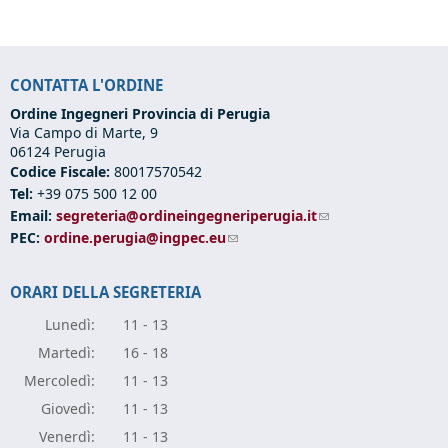
CONTATTA L'ORDINE
Ordine Ingegneri Provincia di Perugia
Via Campo di Marte, 9
06124 Perugia
Codice Fiscale:
80017570542
Tel:
+39 075 500 12 00
Email:
segreteria@ordineingegneriperugia.it
(link sends e-mail)
PEC:
ordine.perugia@ingpec.eu
(link sends e-mail)
ORARI DELLA SEGRETERIA
Lunedì:
11 - 13
Marte
dì:
16 - 18
Mercole
dì:
11 - 13
Giove
dì:
11 - 13
Vener
dì:
11 - 13