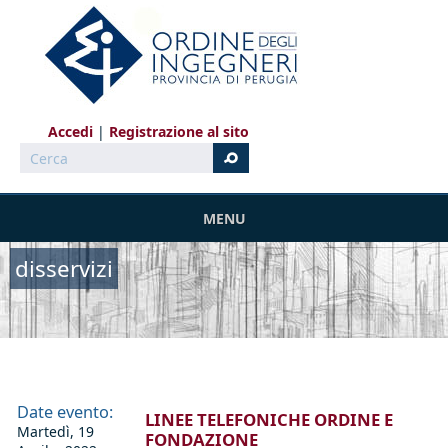
Salta al contenuto principale
Accedi
Registrazione al sito
Cerca
MENU
disservizi
Date evento:
LINEE TELEFONICHE ORDINE E
Martedì, 19
FONDAZIONE