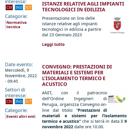
interesse:
ISTANZE RELATIVE AGLI IMPIANTI
CIV
IND
ICT
TECNOLOGICI IN EDILIZIA
Categorie:
Presentazione on line delle
Normativa
istanze relative agli impianti
tecnica
tecnologici in edilizia a partire
dal 23 Gennaio 2023
Leggi tutto
Date evento:
CONVEGNO: PRESTAZIONI DI
Mercoledì, 9
MATERIALI E SISTEMI PER
Novembre, 2022
L’ISOLAMENTO TERMICO E
- 09:45
ACUSTICO
Settori di
ANIT, con il patrocinio
interesse:
dell'Ordine Ingegneri di
CIV
IND
ICT
Perugia, organizza
Convegno on-
Categorie:
line dal titolo: “
Prestazioni di
materiali e sistemi per l’isolamento
Eventi altri enti
termico e acustico”
che si terrà in data Il
9
novembre 2022
dalle ore 10.00.