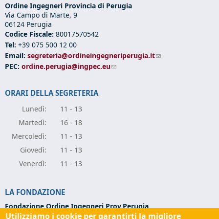
Ordine Ingegneri Provincia di Perugia
Via Campo di Marte, 9
06124 Perugia
Codice Fiscale:
80017570542
Tel:
+39 075 500 12 00
Email:
segreteria@ordineingegneriperugia.it
(link sends e-mail)
PEC:
ordine.perugia@ingpec.eu
(link sends e-mail)
ORARI DELLA SEGRETERIA
Lunedì:
11 - 13
Marte
dì:
16 - 18
Mercole
dì:
11 - 13
Giove
dì:
11 - 13
Vener
dì:
11 - 13
LA FONDAZIONE
Fondazione Ordine Ingegneri Prov.Perugia
Utilizziamo i cookie per garantirti la migliore
Via Campo di Marte, 9 -
06124 Perugia