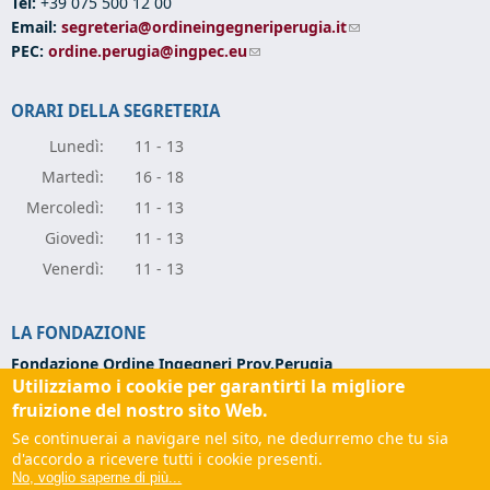
Tel:
+39 075 500 12 00
Email:
segreteria@ordineingegneriperugia.it
(link sends e-mail)
PEC:
ordine.perugia@ingpec.eu
(link sends e-mail)
ORARI DELLA SEGRETERIA
Lunedì:
11 - 13
Marte
dì:
16 - 18
Mercole
dì:
11 - 13
Giove
dì:
11 - 13
Vener
dì:
11 - 13
LA FONDAZIONE
Fondazione Ordine Ingegneri Prov.Perugia
Utilizziamo i cookie per garantirti la migliore
Via Campo di Marte, 9 -
06124 Perugia
Codice Fiscale:
94139270543
fruizione del nostro sito Web.
Partita IVA:
03273070544
Se continuerai a navigare nel sito, ne dedurremo che tu sia
Tel:
+39 075 501 02 56
d'accordo a ricevere tutti i cookie presenti.
Email:
fondazione@ordineingegneriperugia.it
(link sends e-
No, voglio saperne di più...