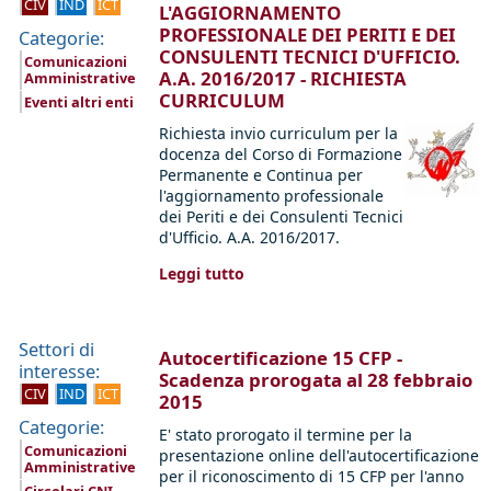
CIV
IND
ICT
L'AGGIORNAMENTO
PROFESSIONALE DEI PERITI E DEI
Categorie:
CONSULENTI TECNICI D'UFFICIO.
Comunicazioni
A.A. 2016/2017 - RICHIESTA
Amministrative
CURRICULUM
Eventi altri enti
Richiesta invio curriculum per la
docenza del Corso di Formazione
Permanente e Continua per
l'aggiornamento professionale
dei Periti e dei Consulenti Tecnici
d'Ufficio. A.A. 2016/2017.
Leggi tutto
Settori di
Autocertificazione 15 CFP -
interesse:
Scadenza prorogata al 28 febbraio
CIV
IND
ICT
2015
Categorie:
E' stato prorogato il termine per la
Comunicazioni
presentazione online dell'autocertificazione
Amministrative
per il riconoscimento di 15 CFP per l'anno