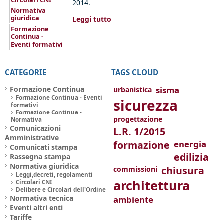
Circolari CNI
2014.
Normativa
giuridica
Leggi tutto
Formazione
Continua -
Eventi formativi
CATEGORIE
TAGS CLOUD
Formazione Continua
sisma
urbanistica
Formazione Continua - Eventi
sicurezza
formativi
Formazione Continua -
progettazione
Normativa
Comunicazioni
L.R. 1/2015
Amministrative
formazione
energia
Comunicati stampa
edilizia
Rassegna stampa
Normativa giuridica
chiusura
commissioni
Leggi,decreti, regolamenti
architettura
Circolari CNI
Delibere e Circolari dell'Ordine
Normativa tecnica
ambiente
Eventi altri enti
Tariffe