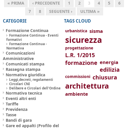
« PRIMA
‹ PRECEDENTE
1
2
3
4
5
6
7
8
SEGUENTE ›
ULTIMA »
CATEGORIE
TAGS CLOUD
Formazione Continua
sisma
urbanistica
Formazione Continua - Eventi
sicurezza
formativi
Formazione Continua -
progettazione
Normativa
Comunicazioni
L.R. 1/2015
Amministrative
formazione
energia
Comunicati stampa
edilizia
Rassegna stampa
Normativa giuridica
chiusura
commissioni
Leggi,decreti, regolamenti
architettura
Circolari CNI
Delibere e Circolari dell'Ordine
Normativa tecnica
ambiente
Eventi altri enti
Tariffe
Previdenza
Tasse
Bandi di gara
Gare ed appalti (Profilo del