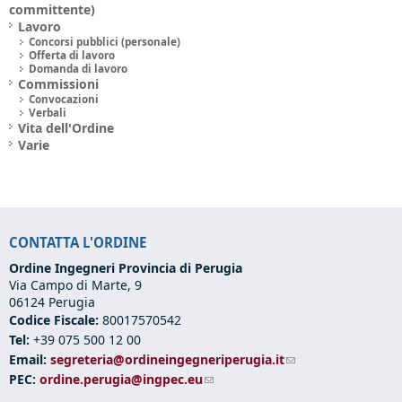
committente)
Lavoro
Concorsi pubblici (personale)
Offerta di lavoro
Domanda di lavoro
Commissioni
Convocazioni
Verbali
Vita dell'Ordine
Varie
CONTATTA L'ORDINE
Ordine Ingegneri Provincia di Perugia
Via Campo di Marte, 9
06124 Perugia
Codice Fiscale:
80017570542
Tel:
+39 075 500 12 00
Email:
segreteria@ordineingegneriperugia.it
(link sends e-mail)
PEC:
ordine.perugia@ingpec.eu
(link sends e-mail)