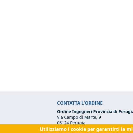
CONTATTA L'ORDINE
Ordine Ingegneri Provincia di Perugi
Via Campo di Marte, 9
06124 Perugia
Utilizziamo i cookie per garantirti la m
Codice Fiscale:
80017570542