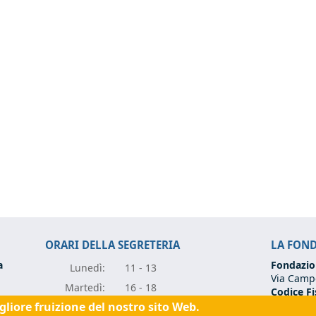
ORARI DELLA SEGRETERIA
LA FON
a
Fondazio
Lunedì:
11 - 13
Via Campo
Marte
dì:
16 - 18
Codice Fi
Partita I
igliore fruizione del nostro sito Web.
Mercole
dì:
11 - 13