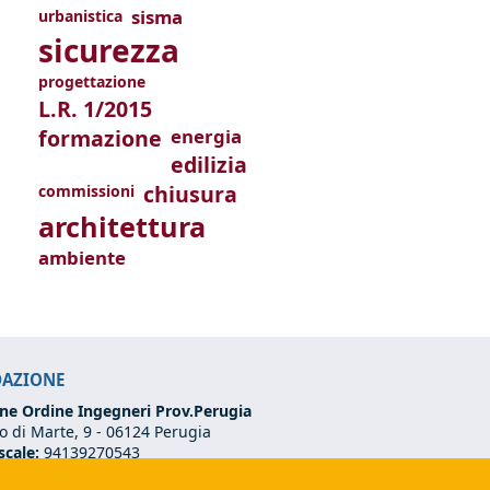
sisma
urbanistica
sicurezza
progettazione
L.R. 1/2015
formazione
energia
edilizia
chiusura
commissioni
architettura
ambiente
DAZIONE
ne Ordine Ingegneri Prov.Perugia
 di Marte, 9 -
06124 Perugia
scale:
94139270543
VA:
03273070544