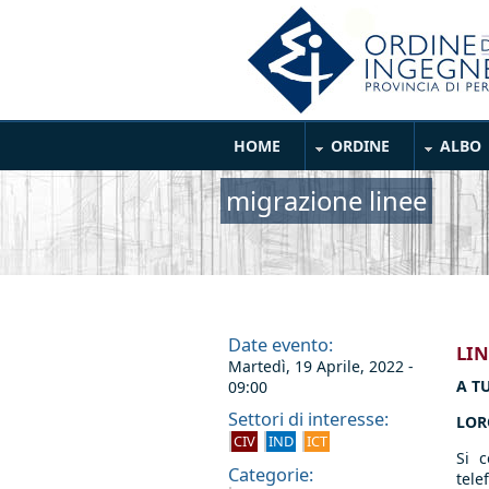
Salta al contenuto principale
Main Menu
HOME
ORDINE
ALBO
migrazione linee
Date evento:
LIN
Martedì, 19 Aprile, 2022 -
A TU
09:00
Settori di interesse:
LOR
CIV
IND
ICT
Si c
Categorie:
tele