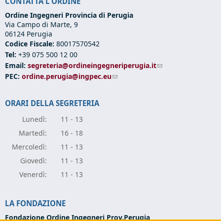
CONTATTA L'ORDINE
Ordine Ingegneri Provincia di Perugia
Via Campo di Marte, 9
06124 Perugia
Codice Fiscale:
80017570542
Tel:
+39 075 500 12 00
Email:
segreteria@ordineingegneriperugia.it
(link sends e-mail)
PEC:
ordine.perugia@ingpec.eu
(link sends e-mail)
ORARI DELLA SEGRETERIA
Lunedì:
11 - 13
Marte
dì:
16 - 18
Mercole
dì:
11 - 13
Giove
dì:
11 - 13
Vener
dì:
11 - 13
LA FONDAZIONE
Fondazione Ordine Ingegneri Prov.Perugia