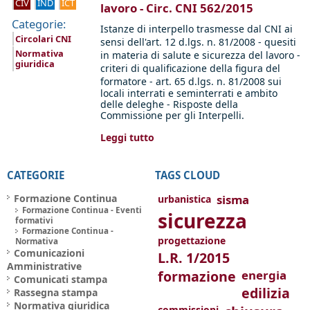
CIV
IND
ICT
lavoro - Circ. CNI 562/2015
Categorie:
Istanze di interpello trasmesse dal CNI ai
Circolari CNI
sensi dell'art. 12 d.lgs. n. 81/2008 - quesiti
Normativa
in materia di salute e sicurezza del lavoro -
giuridica
criteri di qualificazione della figura del
formatore - art. 65
d.lgs. n. 81/2008 sui
locali interrati e seminterrati e ambito
delle deleghe - Risposte della
Commissione per gli Interpelli.
Leggi tutto
CATEGORIE
TAGS CLOUD
Formazione Continua
sisma
urbanistica
Formazione Continua - Eventi
sicurezza
formativi
Formazione Continua -
progettazione
Normativa
Comunicazioni
L.R. 1/2015
Amministrative
formazione
energia
Comunicati stampa
edilizia
Rassegna stampa
Normativa giuridica
commissioni