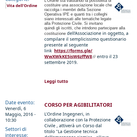
L'Ordine sta valutando la possibilità di
Vita dell'Ordine
costituire una associazione locale che
raccolga i membri della Sezione
Operativa IPE e quanti tra i colleghi
siano interessati alle tematiche legate
alla Protezione Civile. Si invitano
quindi gli iscritti, che intndono partecipare alla
dell’Associazione in oggetto, a
costituzione
compilare il semplicissimo questionario
presente al seguente
link
https://forms.gle/
WwXWkKE5isW6zffW8
(link is external)
entro il 23
settembre 2019.
Leggi tutto
Date evento:
CORSO PER AGIBILITATORI
Venerdì, 6
L'Ordine Ingegneri, in
Maggio, 2016 -
collaborazione con la Protezione
10:30
Civile , attiverà un Corso dal
Settori di
titolo "La Gestione tecnica
interesse: