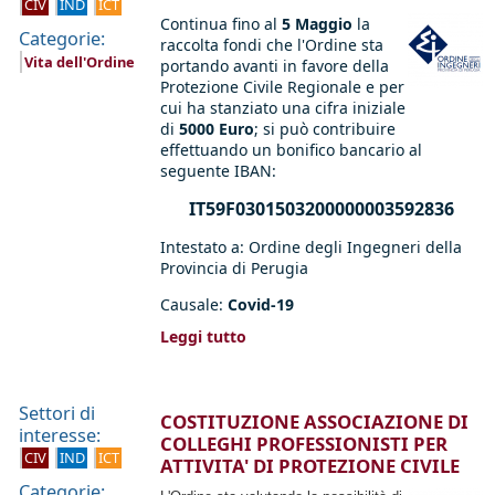
CIV
IND
ICT
Continua fino al
5 Maggio
la
Categorie:
raccolta fondi che l'Ordine sta
Vita dell'Ordine
portando avanti in favore della
Protezione Civile Regionale e per
cui ha stanziato una cifra iniziale
di
5000 Euro
; si può contribuire
effettuando un bonifico bancario al
seguente IBAN:
IT59F0301503200000003592836
Intestato a: Ordine degli Ingegneri della
Provincia di Perugia
Causale:
Covid-19
Leggi tutto
Settori di
COSTITUZIONE ASSOCIAZIONE DI
interesse:
COLLEGHI PROFESSIONISTI PER
CIV
IND
ICT
ATTIVITA' DI PROTEZIONE CIVILE
Categorie: