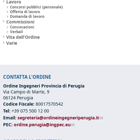
Lavoro
Concorsi pubblici (personale)
Offerta di lavoro
Domanda di lavoro
Commissioni
Convocazioni
Verbali
Vita dell'Ordine
Varie
CONTATTA L'ORDINE
Ordine Ingegneri Provincia di Perugia
Via Campo di Marte, 9
06124 Perugia
Codice Fiscale:
80017570542
Tel:
+39 075 500 12 00
Email:
segreteria@ordineingegneriperugia.it
(link sends e-mail)
PEC:
ordine.perugia@ingpec.eu
(link sends e-mail)