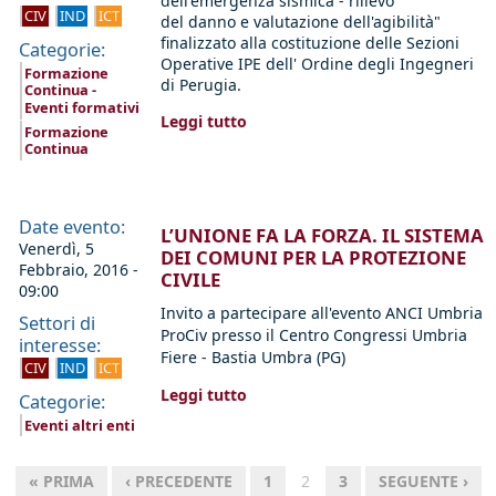
dell'emergenza sismica - rilievo
CIV
IND
ICT
del danno e valutazione dell'agibilità"
finalizzato alla costituzione delle Sezioni
Categorie:
Operative IPE dell' Ordine degli Ingegneri
Formazione
di Perugia.
Continua -
Eventi formativi
Leggi tutto
Formazione
Continua
Date evento:
L’UNIONE FA LA FORZA. IL SISTEMA
Venerdì, 5
DEI COMUNI PER LA PROTEZIONE
Febbraio, 2016 -
CIVILE
09:00
Invito a partecipare all'evento ANCI Umbria
Settori di
ProCiv presso il Centro Congressi Umbria
interesse:
Fiere - Bastia Umbra (PG)
CIV
IND
ICT
Leggi tutto
Categorie:
Eventi altri enti
« PRIMA
‹ PRECEDENTE
1
2
3
SEGUENTE ›