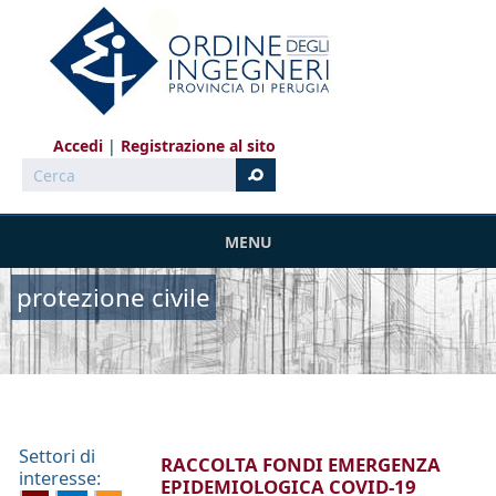
Salta al contenuto principale
Accedi
Registrazione al sito
Cerca
MENU
protezione civile
Settori di
RACCOLTA FONDI EMERGENZA
interesse:
EPIDEMIOLOGICA COVID-19