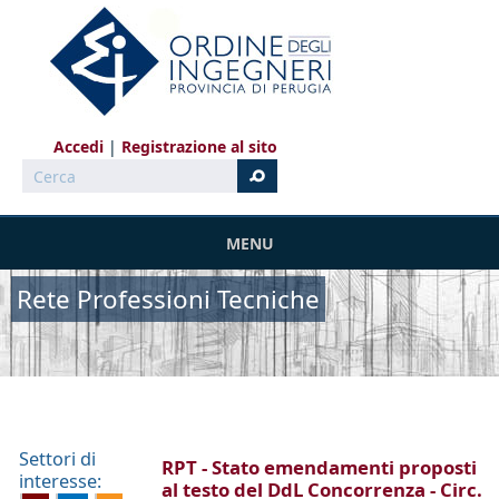
Salta al contenuto principale
Accedi
Registrazione al sito
Cerca
MENU
Rete Professioni Tecniche
Settori di
RPT - Stato emendamenti proposti
interesse:
al testo del DdL Concorrenza - Circ.