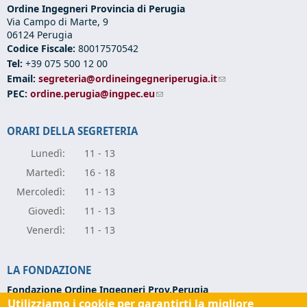
Ordine Ingegneri Provincia di Perugia
Via Campo di Marte, 9
06124 Perugia
Codice Fiscale:
80017570542
Tel:
+39 075 500 12 00
Email:
segreteria@ordineingegneriperugia.it
(link sends e-mail)
PEC:
ordine.perugia@ingpec.eu
(link sends e-mail)
ORARI DELLA SEGRETERIA
Lunedì:
11 - 13
Marte
dì:
16 - 18
Mercole
dì:
11 - 13
Giove
dì:
11 - 13
Vener
dì:
11 - 13
LA FONDAZIONE
Fondazione Ordine Ingegneri Prov.Perugia
Utilizziamo i cookie per garantirti la migliore
Via Campo di Marte, 9 -
06124 Perugia