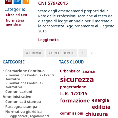
CIV
IND
ICT
CNI 579/2015
Categorie:
Stato degli emendamenti proposti dalla
Circolari CNI
Rete delle Professioni Tecniche al testo del
Normativa
disegno di legge annuale per il mercato e
giuridica
la concorrenza. Aggiornamento al 3 agosto
2015.
Leggi tutto
« PRIMA
‹ PRECEDENTE
1
2
CATEGORIE
TAGS CLOUD
Formazione Continua
sisma
urbanistica
Formazione Continua - Eventi
sicurezza
formativi
Formazione Continua -
progettazione
Normativa
Comunicazioni
L.R. 1/2015
Amministrative
formazione
energia
Comunicati stampa
edilizia
Rassegna stampa
Normativa giuridica
chiusura
commissioni
Leggi,decreti, regolamenti