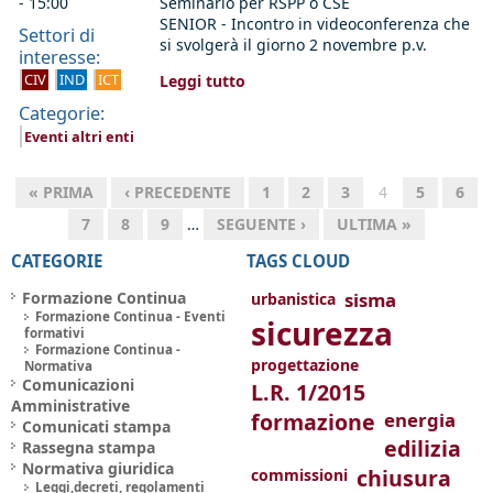
- 15:00
Seminario per
RSPP o CSE
SENIOR -
Incontro in videoconferenza che
Settori di
si svolgerà il giorno 2 novembre p.v.
interesse:
CIV
IND
ICT
Leggi tutto
Categorie:
Eventi altri enti
« PRIMA
‹ PRECEDENTE
1
2
3
4
5
6
7
8
9
…
SEGUENTE ›
ULTIMA »
CATEGORIE
TAGS CLOUD
Formazione Continua
sisma
urbanistica
Formazione Continua - Eventi
sicurezza
formativi
Formazione Continua -
progettazione
Normativa
Comunicazioni
L.R. 1/2015
Amministrative
formazione
energia
Comunicati stampa
edilizia
Rassegna stampa
Normativa giuridica
chiusura
commissioni
Leggi,decreti, regolamenti