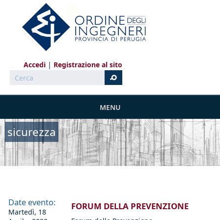
Salta al contenuto principale
Accedi
Registrazione al sito
Cerca
MENU
sicurezza
Date evento:
FORUM DELLA PREVENZIONE
Martedì, 18