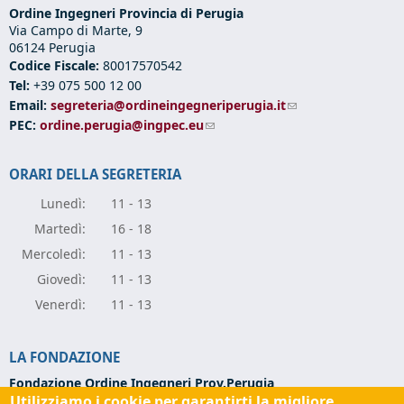
Ordine Ingegneri Provincia di Perugia
Via Campo di Marte, 9
06124 Perugia
Codice Fiscale:
80017570542
Tel:
+39 075 500 12 00
Email:
segreteria@ordineingegneriperugia.it
(link sends e-mail)
PEC:
ordine.perugia@ingpec.eu
(link sends e-mail)
ORARI DELLA SEGRETERIA
Lunedì:
11 - 13
Marte
dì:
16 - 18
Mercole
dì:
11 - 13
Giove
dì:
11 - 13
Vener
dì:
11 - 13
LA FONDAZIONE
Fondazione Ordine Ingegneri Prov.Perugia
Utilizziamo i cookie per garantirti la migliore
Via Campo di Marte, 9 -
06124 Perugia