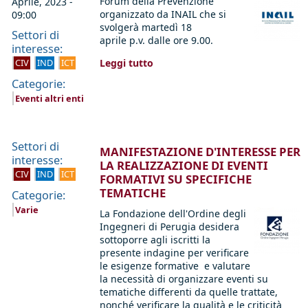
Forum della Prevenzione
Aprile, 2023 -
organizzato da INAIL che si
09:00
svolgerà martedì 18
Settori di
aprile p.v. dalle ore 9.00.
interesse:
CIV
IND
ICT
Leggi tutto
Categorie:
Eventi altri enti
Settori di
MANIFESTAZIONE D'INTERESSE PER
interesse:
LA REALIZZAZIONE DI EVENTI
CIV
IND
ICT
FORMATIVI SU SPECIFICHE
TEMATICHE
Categorie:
Varie
La Fondazione dell'Ordine degli
Ingegneri di Perugia desidera
sottoporre agli iscritti la
presente indagine per verificare
le esigenze formative e valutare
la necessità di organizzare eventi su
tematiche differenti da quelle trattate,
nonché verificare la qualità e le criticità