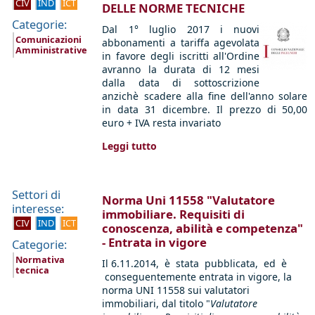
CIV
IND
ICT
DELLE NORME TECNICHE
Categorie:
Dal 1° luglio 2017 i nuovi
Comunicazioni
abbonamenti a tariffa agevolata
Amministrative
in favore degli iscritti all'Ordine
avranno la durata di 12 mesi
dalla data di sottoscrizione
anzichè scadere alla fine dell'anno solare
in data 31 dicembre. Il prezzo di 50,00
euro + IVA resta invariato
Leggi tutto
Settori di
Norma Uni 11558 "Valutatore
interesse:
immobiliare. Requisiti di
CIV
IND
ICT
conoscenza, abilità e competenza"
- Entrata in vigore
Categorie:
Normativa
Il 6.11.2014, è stata pubblicata, ed è
tecnica
conseguentemente entrata in vigore, la
norma UNI 11558 sui valutatori
immobiliari, dal titolo "
Valutatore