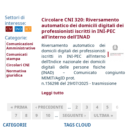
Settori di
Circolare CNI 320: Riversamento
interesse:
automatico dei domicili digitali dei
CIV
IND
ICT
professionisti iscritti in INI-PEC
all'interno dell'INAD
Categorie:
Comunicazioni
Riversamento automatico dei
Amministrative
domicili digitali dei professionisti
Comunicati
iscritti in INI-PEC all’interno
stampa
dell’Indice nazionale dei domicili
Circolari CNI
digitali delle persone fisiche
Normativa
(INAD) – Comunicato congiunto
giuridica
MIMIT/AgID prot.
n.156298 del 29/07/2025 - trasmissione
Leggi tutto
« PRIMA
‹ PRECEDENTE
…
2
3
4
5
6
7
8
9
10
…
SEGUENTE ›
ULTIMA »
CATEGORIE
TAGS CLOUD