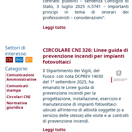
contratti pubblici – sentenza Consiglio di
Stato, 3 luglio 2025 n.5741 – importanti
principi in tema di onorari dei
professionisti – considerazioni”.
Leggi tutto
Settori di
CIRCOLARE CNI 326: Linee guida di
interesse:
prevenzione incendi per impianti
CIV
IND
ICT
fotovoltaici
Categorie:
Il Dipartimento dei Vigili, del
Comunicazioni
Fuoco con nota DCPREV 14030
Amministrative
del 1° settembre 2025, ha
Comunicati
emanato le Linee guida di
stampa
prevenzione incendi per la
Circolari CNI
progettazione, installazione, esercizio e
Normativa
manutenzione di impianti fotovoltaici
giuridica
ubicati all’interno di attività soggette (o a
servizio delle stesse) alle visite e ai controlli
di prevenzione incendi.
Leggi tutto