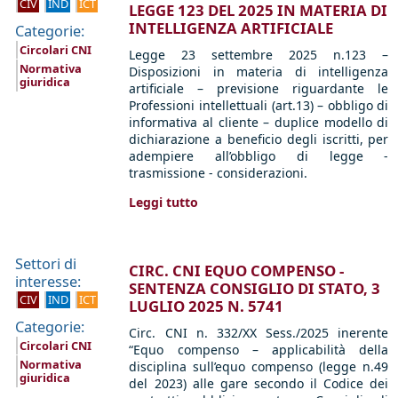
CIV
IND
ICT
LEGGE 123 DEL 2025 IN MATERIA DI
INTELLIGENZA ARTIFICIALE
Categorie:
Circolari CNI
Legge 23 settembre 2025 n.123 –
Normativa
Disposizioni in materia di intelligenza
giuridica
artificiale – previsione riguardante le
Professioni intellettuali (art.13) – obbligo di
informativa al cliente – duplice modello di
dichiarazione a beneficio degli iscritti, per
adempiere all’obbligo di legge -
trasmissione - considerazioni.
Leggi tutto
Settori di
CIRC. CNI EQUO COMPENSO -
interesse:
SENTENZA CONSIGLIO DI STATO, 3
CIV
IND
ICT
LUGLIO 2025 N. 5741
Categorie:
Circ. CNI n. 332/XX Sess./2025 inerente
Circolari CNI
“Equo compenso – applicabilità della
Normativa
disciplina sull’equo compenso (legge n.49
giuridica
del 2023) alle gare secondo il Codice dei