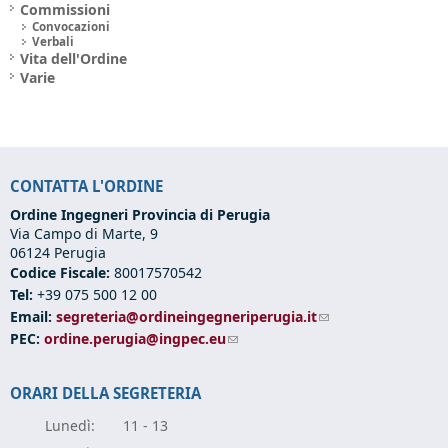
Commissioni
Convocazioni
Verbali
Vita dell'Ordine
Varie
CONTATTA L'ORDINE
Ordine Ingegneri Provincia di Perugia
Via Campo di Marte, 9
06124 Perugia
Codice Fiscale:
80017570542
Tel:
+39 075 500 12 00
Email:
segreteria@ordineingegneriperugia.it
(link sends e-mail)
PEC:
ordine.perugia@ingpec.eu
(link sends e-mail)
ORARI DELLA SEGRETERIA
Lunedì:
11 - 13