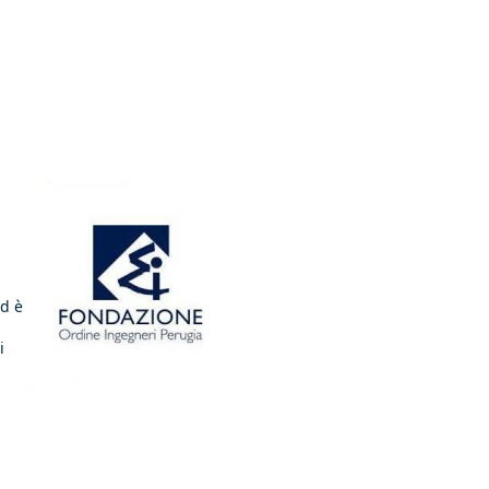
ed è
i