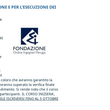
E E PER L'ESECUZIONE DEI
a
30
e
i
el
 coloro che avranno garantito la
vranno superato la verifica finale
endimento. Si rende noto che il corso
partecipanti. IL CORSO INIZIERA',
BILE ISCRIVERSI FINO AL 5 OTTOBRE