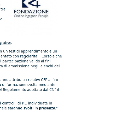
,
ltre
i
o.
grative
.
 in un test di apprendimento e un
entato con regolarità il Corso e che
i partecipazione valido ai fini
sta di ammissione negli elenchi del
nno attribuiti i relativi CFP ai fini
tà di formazione svolta mediante
del Regolamento adottato dal CNI il
 controlli di P.I. individuate in
inale
saranno svolti in presenza
."