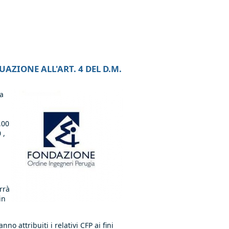
UAZIONE ALL'ART. 4 DEL D.M.
a
,00
 ,
rrà
in
nno attribuiti i relativi CFP ai fini