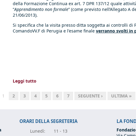
della Formazione Continua ex art. 7 DPR 137/12 quale attivi
“
Apprendimento non formale
” (come previsto nell’Allegato A 
21/06/2013).
Si specifica che la visita presso ditta soggetta ai controlli di 
ComandoVV.F di Perugia e l'esame finale
verranno svolti in 
Leggi tutto
1
2
3
4
5
6
7
SEGUENTE ›
ULTIMA »
ORARI DELLA SEGRETERIA
LA FON
a
Fondazio
Lunedì:
11 - 13
Via Campo