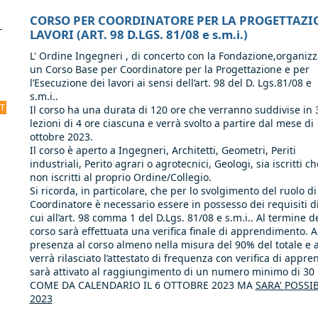
CORSO PER COORDINATORE PER LA PROGETTAZION
-
LAVORI (ART. 98 D.LGS. 81/08 e s.m.i.)
L' Ordine Ingegneri , di concerto con la Fondazione,organizz
un Corso Base per Coordinatore per la Progettazione e per
l’Esecuzione dei lavori ai sensi dell’art. 98 del D. Lgs.81/08 e
s.m.i..
CT
Il corso ha una durata di 120 ore che verranno suddivise in 
lezioni di 4 ore ciascuna e verrà svolto a partire dal mese di
ottobre 2023.
Il corso è aperto a Ingegneri, Architetti, Geometri, Periti
industriali, Perito agrari o agrotecnici, Geologi, sia iscritti ch
non iscritti al proprio Ordine/Collegio.
Si ricorda, in particolare, che per lo svolgimento del ruolo di
Coordinatore è necessario essere in possesso dei requisiti d
cui all’art. 98 comma 1 del D.Lgs. 81/08 e s.m.i.. Al termine d
corso sarà effettuata una verifica finale di apprendimento. A
presenza al corso almeno nella misura del 90% del totale e a
verrà rilasciato l’attestato di frequenza con verifica di appr
sarà attivato al raggiungimento di un numero minimo di 30 
COME DA CALENDARIO IL 6 OTTOBRE 2023 MA
SARA' POSSI
2023