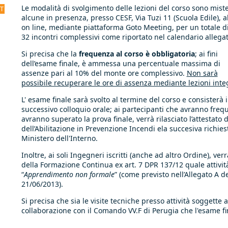
Le modalità di svolgimento delle lezioni del corso sono miste
CT
alcune in presenza, presso CESF, Via Tuzi 11 (Scuola Edile), a
on line, mediante piattaforma Goto Meeting, per un totale d
32 incontri complessivi come riportato nel calendario allegat
Si precisa che la
frequenza al corso è obbligatoria
; ai fini
dell’esame finale, è ammessa una percentuale massima di
assenze pari al 10% del monte ore complessivo.
Non sarà
possibile recuperare le ore di assenza mediante lezioni inte
L' esame finale sarà svolto al termine del corso e consisterà
successivo colloquio orale; ai partecipanti che avranno frequ
avranno superato la prova finale, verrà rilasciato l’attestato d
dell’Abilitazione in Prevenzione Incendi ela succesiva richie
Ministero dell'Interno.
Inoltre, ai soli Ingegneri iscritti (anche ad altro Ordine), verra
della Formazione Continua ex art. 7 DPR 137/12 quale attivi
“
Apprendimento non formale
” (come previsto nell’Allegato A 
21/06/2013).
Si precisa che sia le visite tecniche presso attività soggette ai
collaborazione con il Comando VV.F di Perugia che l'esame f