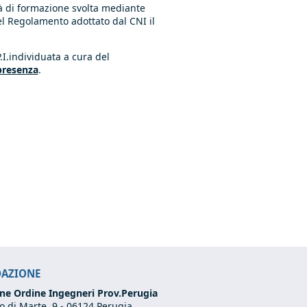
tà di formazione svolta mediante
del Regolamento adottato dal CNI il
P.I.individuata a cura del
presenza
.
DAZIONE
ne Ordine Ingegneri Prov.Perugia
 di Marte, 9 -
06124 Perugia