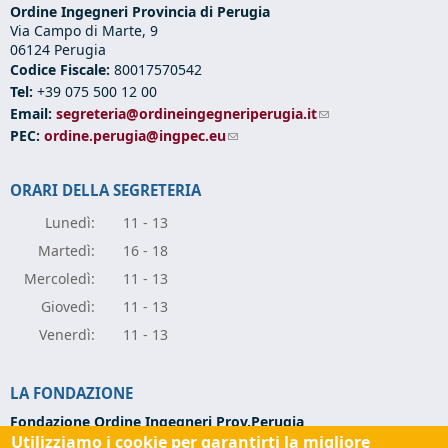
Ordine Ingegneri Provincia di Perugia
Via Campo di Marte, 9
06124 Perugia
Codice Fiscale:
80017570542
Tel:
+39 075 500 12 00
Email:
segreteria@ordineingegneriperugia.it
(link sends e-mail)
PEC:
ordine.perugia@ingpec.eu
(link sends e-mail)
ORARI DELLA SEGRETERIA
Lunedì:
11 - 13
Marte
dì:
16 - 18
Mercole
dì:
11 - 13
Giove
dì:
11 - 13
Vener
dì:
11 - 13
LA FONDAZIONE
Fondazione Ordine Ingegneri Prov.Perugia
Utilizziamo i cookie per garantirti la migliore
Via Campo di Marte, 9 -
06124 Perugia