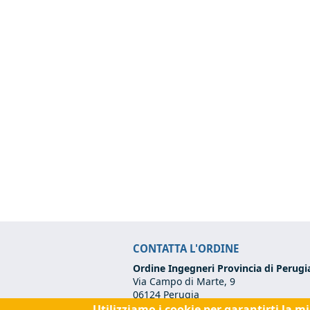
CONTATTA L'ORDINE
Ordine Ingegneri Provincia di Perugi
Via Campo di Marte, 9
06124 Perugia
Utilizziamo i cookie per garantirti la m
Codice Fiscale:
80017570542