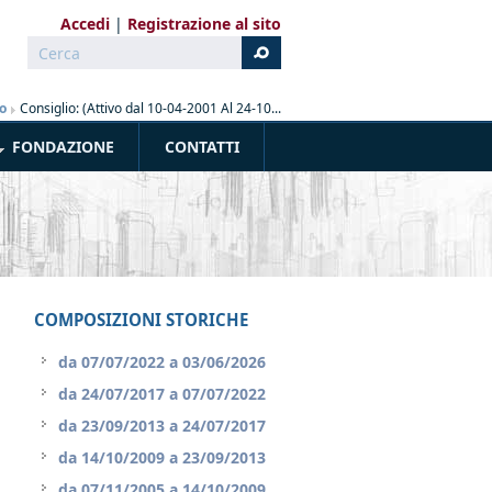
Accedi
Registrazione al sito
Cerca
Form di ricerca
o
»
Consiglio: (Attivo dal 10-04-2001 Al 24-10...
FONDAZIONE
CONTATTI
COMPOSIZIONI STORICHE
da
07/07/2022
a
03/06/2026
da
24/07/2017
a
07/07/2022
da
23/09/2013
a
24/07/2017
da
14/10/2009
a
23/09/2013
da
07/11/2005
a
14/10/2009