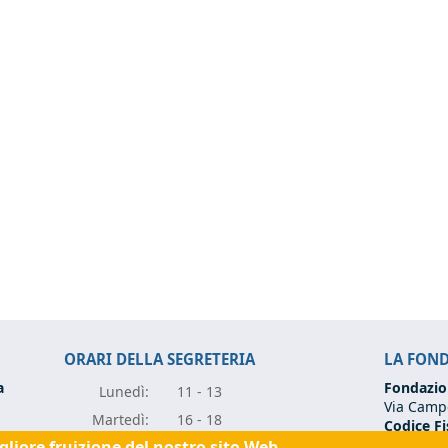
ORARI DELLA SEGRETERIA
LA FON
a
Fondazio
Lunedì:
11 - 13
Via Campo
Marte
dì:
16 - 18
Codice Fi
Partita I
igliore fruizione del nostro sito Web.
Mercole
dì:
11 - 13