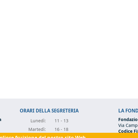
ORARI DELLA SEGRETERIA
LA FON
a
Fondazio
Lunedì:
11 - 13
Via Campo
Marte
dì:
16 - 18
Codice Fi
Partita I
igliore fruizione del nostro sito Web.
Mercole
dì:
11 - 13