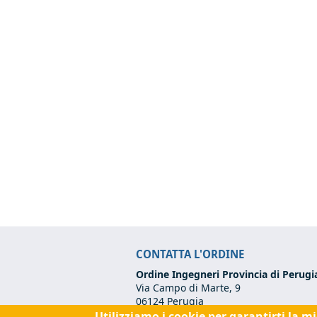
CONTATTA L'ORDINE
Ordine Ingegneri Provincia di Perugi
Via Campo di Marte, 9
06124 Perugia
Utilizziamo i cookie per garantirti la m
Codice Fiscale:
80017570542