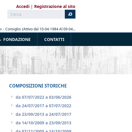
Accedi
Registrazione al sito
Cerca
Form di ricerca
o
»
Consiglio: (Attivo dal 10-04-1984 Al 09-04...
FONDAZIONE
CONTATTI
COMPOSIZIONI STORICHE
da
07/07/2022
a
03/06/2026
da
24/07/2017
a
07/07/2022
da
23/09/2013
a
24/07/2017
da
14/10/2009
a
23/09/2013
da
07/11/2005
a
14/10/2009