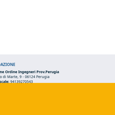
DAZIONE
ne Ordine Ingegneri Prov.Perugia
 di Marte, 9 -
06124 Perugia
scale:
94139270543
VA:
03273070544
75 501 02 56
ndazione@ordineingegneriperugia.it
ds e-mail)
(link sends e-mail)
dazione.pg@ingpec.eu