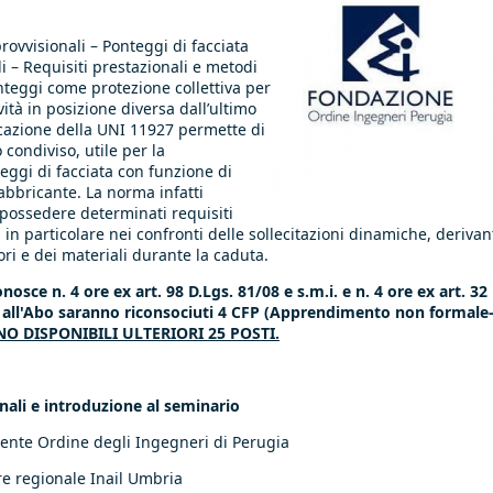
ovvisionali – Ponteggi di facciata
i – Requisiti prestazionali e metodi
nteggi come protezione collettiva per
ività in posizione diversa dall’ultimo
cazione della UNI 11927 permette di
condiviso, utile per la
ggi di facciata con funzione di
abbricante. La norma infatti
 possedere determinati requisiti
, in particolare nei confronti delle sollecitazioni dinamiche, derivan
tori e dei materiali durante la caduta.
osce n. 4 ore ex art. 98 D.Lgs. 81/08 e s.m.i. e n. 4 ore ex art. 32
tti all'Abo saranno riconsociuti 4 CFP (Apprendimento non formale
O DISPONIBILI ULTERIORI 25 POSTI.
ionali e introduzione al seminario
dente Ordine degli Ingegneri di Perugia
ore regionale Inail Umbria