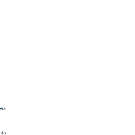
Via
nto