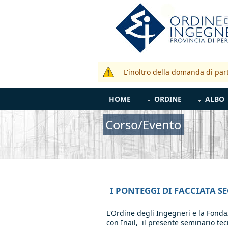
Salta al contenuto principale
L'inoltro della domanda di pa
Messaggio di avvertime
Main Menu
HOME
ORDINE
ALBO
Corso/Evento
I PONTEGGI DI FACCIATA S
L'Ordine degli Ingegneri e la Fonda
con Inail, il presente seminario tec