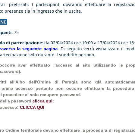
rari prefissati. I partecipanti dovranno effettuare la registrazi
to
presenze sia in ingresso che in uscita.
ONE
panti:
75
da di partecipazione:
da 02/04/2024 ore 10:00 a 17/04/2024 ore 16
traverso la seguente pagina
.
Di seguito verrà visualizzato il mod
artecipazione solo durante il suddetto periodo.
ccorre aver effettuato l'accesso al sito utilizzando le prop
 password).
critti all'Albo dell'Ordine di Perugia sono già automaticame
 il primo accesso pertanto non occorre effettuare la procedura
nsì procedere al solo recupero password:
o della password
clicca qui
;
l'accesso:
CLICCA QUI
ltro Ordine territoriale devono effettuare la procedura di registrazi