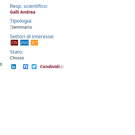
Resp. scientifico:
Galli Andrea
Tipologia:
Seminario
Settori di interesse:
CIV
IND
ICT
Stato:
Chiuso
ti
LinkedIn
Facebook
Twitter
Condividi
(link is external)
-