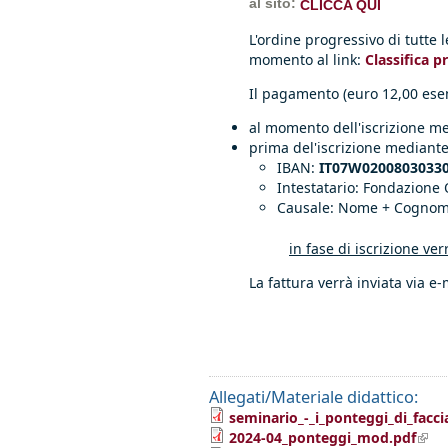
al sito:
CLICCA QUI
L'ordine progressivo di tutte
momento al link:
Classifica p
Il pagamento (euro 12,00 esen
al momento dell'iscrizione me
prima del'iscrizione mediante
IBAN:
IT07W0200803033
​Intestatario: Fondazione
Causale: Nome + Cognome
in fase di iscrizione ver
La fattura verrà inviata via e-
Allegati/Materiale didattico:
seminario_-_i_ponteggi_di_facci
(link
2024-04_ponteggi_mod.pdf