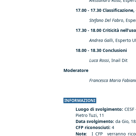
Alessandro Rosa
, Esper
17.00 - 17.30 Classificazion
Stefano Del Fabro
, Espe
17.30 - 18.00 Criticità nell’u
Andrea Galli
, Esperto U
18.00 - 18.30 Conclusioni
Luca Rossi
, Inail Dit
Moderatore
Francesca Maria Fabian
INFORMAZIONI
Luogo di svolgimento:
CESF -
Pietro Tuzi, 11
Data svolgimento:
da
Gio, 1
CFP riconosciuti:
4
Note
: I CFP verranno ricon