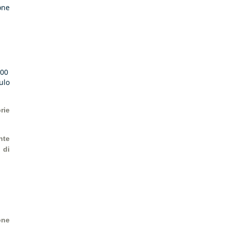
one
:00
ulo
rie
nte
 di
one