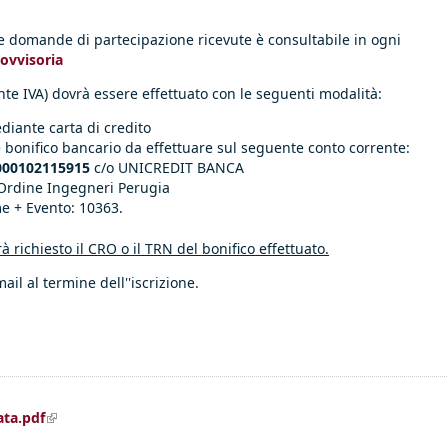
 le domande di partecipazione ricevute è consultabile in ogni
rovvisoria
te IVA) dovrà essere effettuato con le seguenti modalità:
diante carta di credito
 bonifico bancario da effettuare sul seguente conto corrente:
000102115915
c/o UNICREDIT BANCA
 Ordine Ingegneri Perugia
 + Evento: 10363.
rà richiesto il CRO o il TRN del bonifico effettuato.
mail al termine dell''iscrizione.
(link is external)
ata.pdf
 is external)