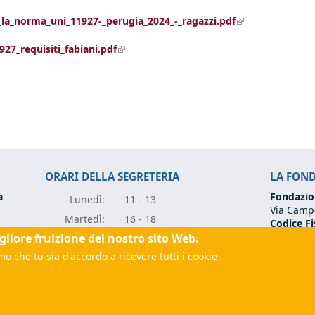
(link is external)
_la_norma_uni_11927-_perugia_2024_-_ragazzi.pdf
(link is external)
7_requisiti_fabiani.pdf
ORARI DELLA SEGRETERIA
LA FON
a
Fondazio
Lunedì:
11 - 13
Via Campo
Marte
dì:
16 - 18
Codice Fi
Partita I
igliore fruizione del nostro sito Web.
Mercole
dì:
11 - 13
Tel:
+39 0
o che tu sia d'accordo a ricevere tutti i cookie
Giove
dì:
11 - 13
Email:
fo
rugia.it
(link sends e-mail)
Vener
dì:
11 - 13
(link sen
 sends e-mail)
PEC:
fon