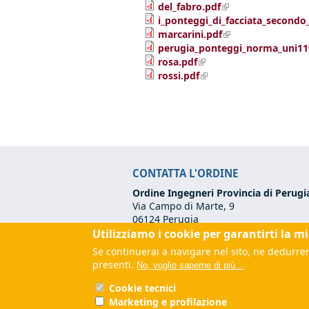
(link is external)
del_fabro.pdf
i_ponteggi_di_facciata_secondo
(link is external)
marcarini.pdf
perugia_ponteggi_norma_uni1192
(link is external)
rosa.pdf
(link is external)
rossi.pdf
CONTATTA L'ORDINE
Ordine Ingegneri Provincia di Perugi
Via Campo di Marte, 9
06124 Perugia
Codice Fiscale:
80017570542
Utilizziamo i cookie per garantirti la m
Tel:
+39 075 500 12 00
Se continuerai a navigare nel sito, ne dedurrem
Email:
segreteria@ordineingegneripe
presenti.
No, voglio saperne di più...
PEC:
ordine.perugia@ingpec.eu
(link
Cookie tecnici
Marketing e profilazione