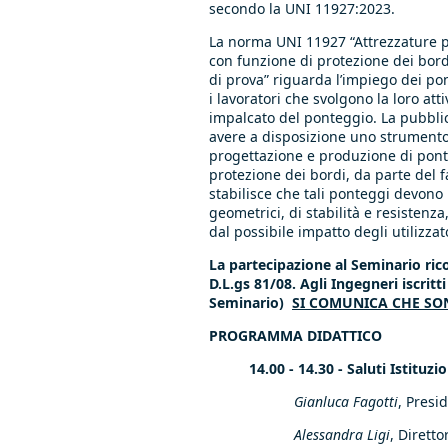
secondo la UNI 11927:2023.
La norma UNI 11927 “Attrezzature pr
con funzione di protezione dei bord
di prova” riguarda l’impiego dei po
i lavoratori che svolgono la loro att
impalcato del ponteggio. La pubbli
avere a disposizione uno strumento 
progettazione e produzione di ponte
protezione dei bordi, da parte del f
stabilisce che tali ponteggi devono
geometrici, di stabilità e resistenza
dal possibile impatto degli utilizza
La partecipazione al Seminario ricon
D.L.gs 81/08. Agli Ingegneri iscri
Seminario)
SI COMUNICA CHE SON
PROGRAMMA DIDATTICO
14.00 - 14.30 - Saluti Istituz
Gianluca Fagotti
, Presi
Alessandra Ligi
, Dirett