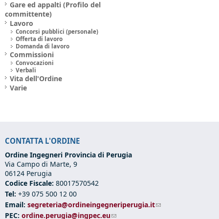
Gare ed appalti (Profilo del
committente)
Lavoro
Concorsi pubblici (personale)
Offerta di lavoro
Domanda di lavoro
Commissioni
Convocazioni
Verbali
Vita dell'Ordine
Varie
CONTATTA L'ORDINE
Ordine Ingegneri Provincia di Perugia
Via Campo di Marte, 9
06124 Perugia
Codice Fiscale:
80017570542
Tel:
+39 075 500 12 00
Email:
segreteria@ordineingegneriperugia.it
(link sends e-mail)
PEC:
ordine.perugia@ingpec.eu
(link sends e-mail)