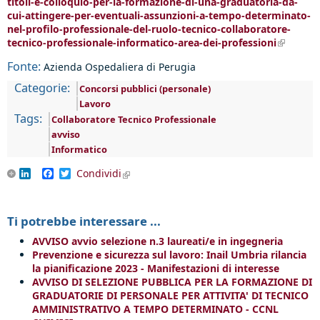
titoli-e-colloquio-per-la-formazione-di-una-graduatoria-da-
cui-attingere-per-eventuali-assunzioni-a-tempo-determinato-
nel-profilo-professionale-del-ruolo-tecnico-collaboratore-
tecnico-professionale-informatico-area-dei-professioni
(link i
external
Fonte:
Azienda Ospedaliera di Perugia
Categorie:
Concorsi pubblici (personale)
Lavoro
Tags:
Collaboratore Tecnico Professionale
avviso
Informatico
LinkedIn
Facebook
Twitter
Condividi
(link is external)
Ti potrebbe interessare ...
AVVISO avvio selezione n.3 laureati/e in ingegneria
Prevenzione e sicurezza sul lavoro: Inail Umbria rilancia
la pianificazione 2023 - Manifestazioni di interesse
AVVISO DI SELEZIONE PUBBLICA PER LA FORMAZIONE DI
GRADUATORIE DI PERSONALE PER ATTIVITA' DI TECNICO
AMMINISTRATIVO A TEMPO DETERMINATO - CCNL