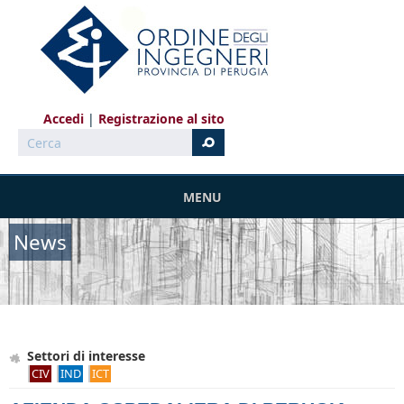
Salta al contenuto principale
Accedi
Registrazione al sito
Cerca
MENU
News
Settori di interesse
CIV
IND
ICT