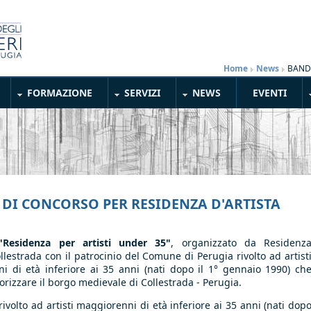
Home
»
News
»
BANDO
FORMAZIONE
SERVIZI
NEWS
EVENTI
DI CONCORSO PER RESIDENZA D'ARTISTA
"Residenza per artisti under 35"
,
organizzato da
Residenz
ollestrada con il patrocinio del Comune di Perugia rivolto ad artist
i di età inferiore ai 35 anni (nati dopo il 1° gennaio 1990)
ch
orizzare il borgo medievale di Collestrada - Perugia.
rivolto ad artisti maggiorenni di età inferiore ai 35 anni (nati dop