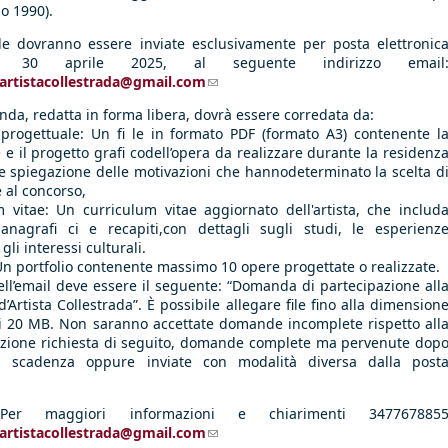
io 1990).
 dovranno essere inviate esclusivamente per posta elettronic
l 30 aprile 2025, al seguente indirizzo email
artistacollestrada@gmail.com
(link sends e-mail)
da, redatta in forma libera, dovrà essere corredata da:
 progettuale: Un fi le in formato PDF (formato A3) contenente l
 e il progetto grafi codell’opera da realizzare durante la residenz
e spiegazione delle motivazioni che hannodeterminato la scelta d
 al concorso,
m vitae: Un curriculum vitae aggiornato dell'artista, che includ
 anagrafi ci e recapiti,con dettagli sugli studi, le esperienz
 gli interessi culturali.
 Un portfolio contenente massimo 10 opere progettate o realizzate.
ell’email deve essere il seguente: “Domanda di partecipazione all
’Artista Collestrada”. È possibile allegare file fino alla dimension
 20 MB. Non saranno accettate domande incomplete rispetto all
ione richiesta di seguito, domande complete ma pervenute dop
i scadenza oppure inviate con modalità diversa dalla post
 Per maggiori informazioni e chiarimenti 347767885
artistacollestrada@gmail.com
(link sends e-mail)