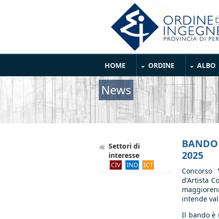
Salta al contenuto principale
Main Menu
HOME
ORDINE
ALBO
News
BANDO 
Settori di
2025
interesse
CIV
IND
ICT
Concorso
d'Artista C
maggiorenn
intende val
Il bando è 