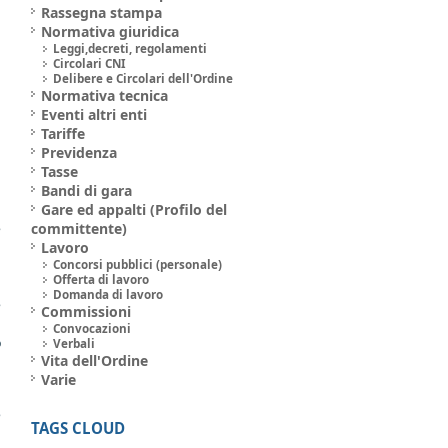
Rassegna stampa
Normativa giuridica
a
Leggi,decreti, regolamenti
:
Circolari CNI
Delibere e Circolari dell'Ordine
Normativa tecnica
Eventi altri enti
a
Tariffe
a
Previdenza
i
Tasse
Bandi di gara
a
Gare ed appalti (Profilo del
e
committente)
Lavoro
Concorsi pubblici (personale)
Offerta di lavoro
a
Domanda di lavoro
e
Commissioni
a
Convocazioni
o
Verbali
Vita dell'Ordine
a
Varie
5
TAGS CLOUD