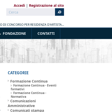
Accedi
Registrazione al sito
Cerca
Form di ricerca
 DI CONCORSO PER RESIDENZA D'ARTISTA...
FONDAZIONE
CONTATTI
CATEGORIE
Formazione Continua
Formazione Continua - Eventi
a
formativi
i
Formazione Continua -
e
Normativa
Comunicazioni
Amministrative
o
Comunicati stampa