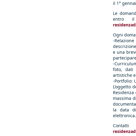
il 1° genna
Le domande
entro i
residenzad
Ogni doman
-Relazione
descrizione
e una brev
partecipare
-Curriculu
foto, dati
artistiche e
-Portfolio:
L’oggetto d
Residenza d
massima di
documentaz
la data d
elettronica.
Contatti
residenzad