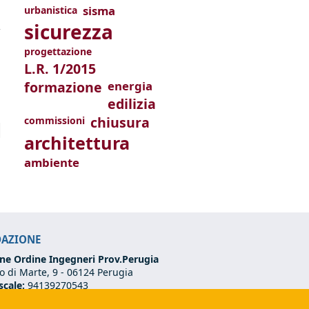
sisma
urbanistica
sicurezza
progettazione
L.R. 1/2015
formazione
energia
edilizia
chiusura
commissioni
architettura
ambiente
DAZIONE
ne Ordine Ingegneri Prov.Perugia
 di Marte, 9 -
06124 Perugia
scale:
94139270543
VA:
03273070544