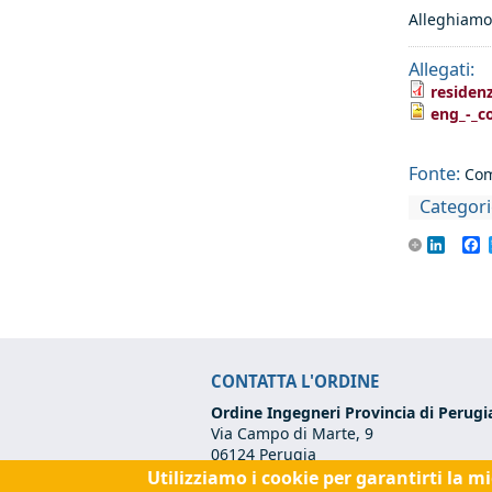
Alleghiamo
Allegati:
residenz
eng_-_c
Fonte:
Com
Categori
Linke
F
CONTATTA L'ORDINE
Ordine Ingegneri Provincia di Perugi
Via Campo di Marte, 9
06124 Perugia
Utilizziamo i cookie per garantirti la m
Codice Fiscale:
80017570542