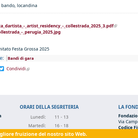
 bando, locandina
(link is
a_dartista_-_artist_residency_-_collestrada_2025_3.pdf
external)
ollestrada_-_perugia_2025.jpg
itato Festa Grossa 2025
e:
Bandi di gara
dIn
acebook
Twitter
Condividi
(link is external)
ORARI DELLA SEGRETERIA
LA FON
a
Fondazio
Lunedì:
11 - 13
Via Campo
Marte
dì:
16 - 18
Codice Fi
Partita I
igliore fruizione del nostro sito Web.
Mercole
dì:
11 - 13