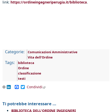
link:
https://ordineingegneriperugia.it/biblioteca
.
Categorie:
Comunicazioni Amministrative
Vita dell'Ordine
Tags:
biblioteca
Ordine
classificazione
testi
LinkedIn
Facebook
Twitter
Condividi
(link is external)
Ti potrebbe interessare ...
BIBLIOTECA DELL'ORDINE INGEGNERI