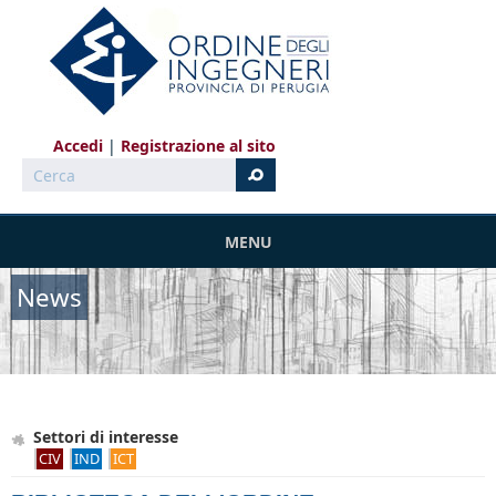
Salta al contenuto principale
Accedi
Registrazione al sito
Cerca
MENU
News
Settori di interesse
CIV
IND
ICT