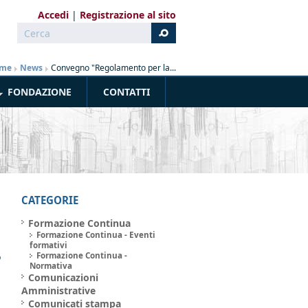
Accedi
Registrazione al sito
Cerca
Form di ricerca
me
»
News
»
Convegno "Regolamento per la...
FONDAZIONE
CONTATTI
CATEGORIE
Formazione Continua
Formazione Continua - Eventi
formativi
o
Formazione Continua -
Normativa
-
Comunicazioni
a
Amministrative
a
Comunicati stampa