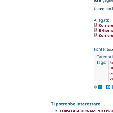
ed ingegne
Di seguito 
Allegati:
Corrier
Il Giorn
Corrier
Fonte:
Ins
Categori
Tags:
R
D
co
pa
Linke
F
Ti potrebbe interessare ...
CORSO AGGIORNAMENTO PROF