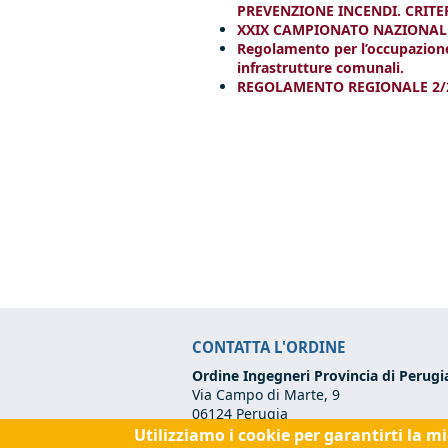
PREVENZIONE INCENDI. CRITER
XXIX CAMPIONATO NAZIONALE 
Regolamento per l’occupazione 
infrastrutture comunali.
REGOLAMENTO REGIONALE 2/2
CONTATTA L'ORDINE
Ordine Ingegneri Provincia di Perugi
Via Campo di Marte, 9
06124 Perugia
Utilizziamo i cookie per garantirti la m
Codice Fiscale:
80017570542