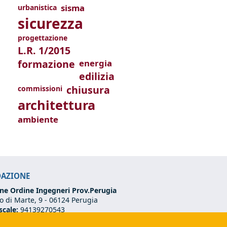
sisma
urbanistica
sicurezza
progettazione
L.R. 1/2015
formazione
energia
edilizia
chiusura
commissioni
architettura
ambiente
DAZIONE
ne Ordine Ingegneri Prov.Perugia
 di Marte, 9 -
06124 Perugia
scale:
94139270543
VA:
03273070544