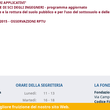
I APPLICATIVI"
DI SCI DEGLI INGEGNERI - programma aggiornato
e la rottura del suolo pubblico e per l’uso del sottosuolo e delle
015 - OSSERVAZIONI RPTU
ORARI DELLA SEGRETERIA
LA FON
a
Fondazio
Lunedì:
11 - 13
Via Campo
Marte
dì:
16 - 18
Codice Fi
Partita I
igliore fruizione del nostro sito Web.
Mercole
dì:
11 - 13