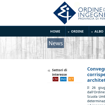
Salta al contenuto principale
Main Menu
HOME
ORDINE
ALBO
News
Convegn
Settori di
corrispe
interesse
CIV
IND
ICT
archite
Il 26 giu
dall'Ordin
Scuola Umb
determinazi