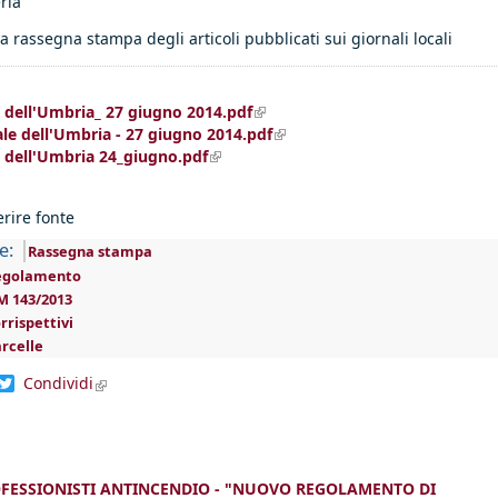
ria”
la rassegna stampa degli articoli pubblicati sui giornali locali
(link is external)
e dell'Umbria_ 27 giugno 2014.pdf
(link is external)
ale dell'Umbria - 27 giugno 2014.pdf
(link is external)
e dell'Umbria 24_giugno.pdf
erire fonte
e:
Rassegna stampa
egolamento
M 143/2013
rrispettivi
rcelle
dIn
acebook
Twitter
Condividi
(link is external)
ESSIONISTI ANTINCENDIO - "NUOVO REGOLAMENTO DI