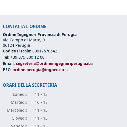
CONTATTA L'ORDINE
Ordine Ingegneri Provincia di Perugia
Via Campo di Marte, 9
06124 Perugia
Codice Fiscale:
80017570542
Tel:
+39 075 500 12 00
Email:
segreteria@ordineingegneriperugia.it
(link sends e-mail)
PEC:
ordine.perugia@ingpec.eu
(link sends e-mail)
ORARI DELLA SEGRETERIA
Lunedì:
11 - 13
Marte
dì:
16 - 18
Mercole
dì:
11 - 13
Giove
dì:
11 - 13
Vener
dì:
11 - 13