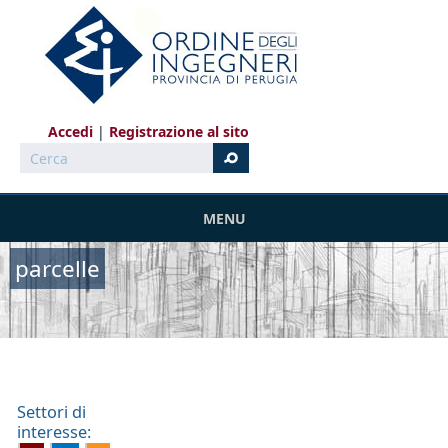
Salta al contenuto principale
Accedi
Registrazione al sito
Cerca
MENU
parcelle
Settori di
interesse: