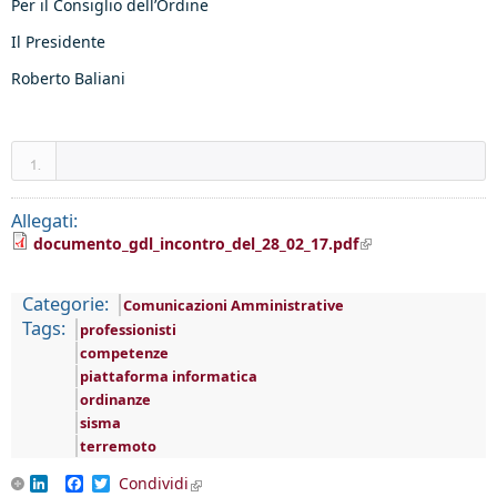
Per il Consiglio dell’Ordine
Il Presidente
Roberto Baliani
Allegati:
(link is external)
documento_gdl_incontro_del_28_02_17.pdf
Categorie:
Comunicazioni Amministrative
Tags:
professionisti
competenze
piattaforma informatica
ordinanze
sisma
terremoto
LinkedIn
Facebook
Twitter
Condividi
(link is external)