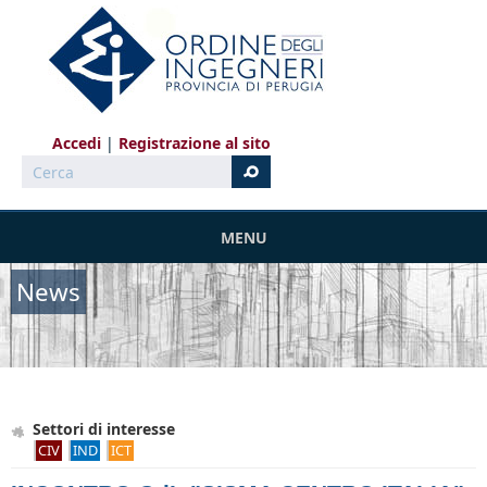
Salta al contenuto principale
Accedi
Registrazione al sito
Cerca
MENU
News
Settori di interesse
CIV
IND
ICT