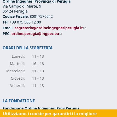
Ordine Ingegneri Provincia di Perugia
Via Campo di Marte, 9
06124 Perugia
Codice Fiscale:
80017570542
Tel:
+39 075 500 12 00
Email:
segreteria@ordineingegneriperugia.it
(link sends e-mail)
PEC:
ordine.perugia@ingpec.eu
(link sends e-mail)
ORARI DELLA SEGRETERIA
Lunedì:
11 - 13
Marte
dì:
16 - 18
Mercole
dì:
11 - 13
Giove
dì:
11 - 13
Vener
dì:
11 - 13
LA FONDAZIONE
Fondazione Ordine Ingegneri Prov.Perugia
Utilizziamo i cookie per garantirti la migliore
Via Campo di Marte, 9 -
06124 Perugia