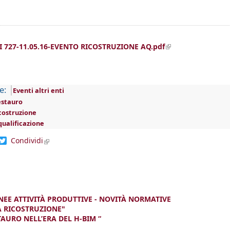
(link is external)
I 727-11.05.16-EVENTO RICOSTRUZIONE AQ.pdf
e:
Eventi altri enti
estauro
costruzione
qualificazione
dIn
acebook
Twitter
Condividi
(link is external)
EE ATTIVITÀ PRODUTTIVE - NOVITÀ NORMATIVE
A RICOSTRUZIONE"
AURO NELL’ERA DEL H-BIM “