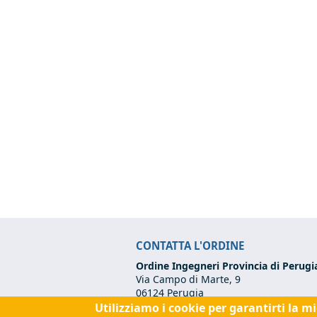
CONTATTA L'ORDINE
Ordine Ingegneri Provincia di Perugi
Via Campo di Marte, 9
06124 Perugia
Utilizziamo i cookie per garantirti la m
Codice Fiscale:
80017570542