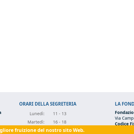
ORARI DELLA SEGRETERIA
LA FON
a
Fondazio
Lunedì:
11 - 13
Via Campo
Marte
dì:
16 - 18
Codice Fi
Partita I
igliore fruizione del nostro sito Web.
Mercole
dì:
11 - 13