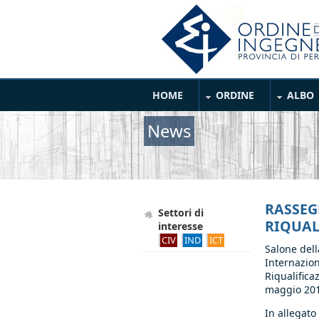
Salta al contenuto principale
Main Menu
HOME
ORDINE
ALBO
News
RASSEG
Settori di
RIQUALI
interesse
CIV
IND
ICT
Salone dell
Internazion
Riqualifica
maggio 201
In allegato