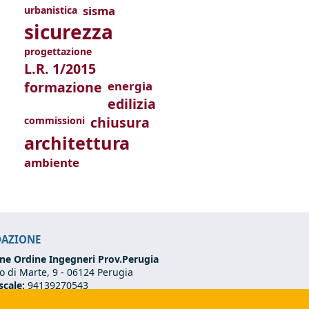
sisma
urbanistica
sicurezza
progettazione
L.R. 1/2015
formazione
energia
edilizia
chiusura
commissioni
architettura
ambiente
DAZIONE
ne Ordine Ingegneri Prov.Perugia
 di Marte, 9 -
06124 Perugia
scale:
94139270543
VA:
03273070544