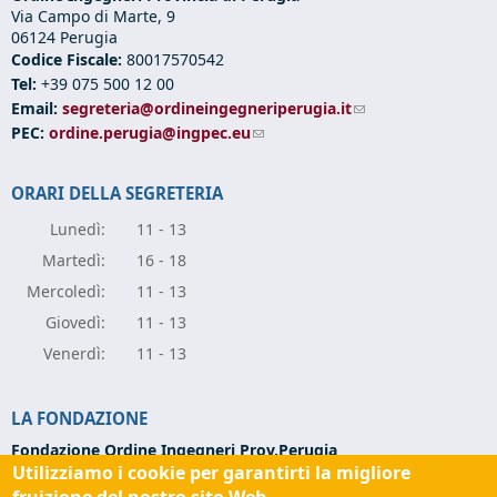
Via Campo di Marte, 9
06124 Perugia
Codice Fiscale:
80017570542
Tel:
+39 075 500 12 00
Email:
segreteria@ordineingegneriperugia.it
(link sends e-mail)
PEC:
ordine.perugia@ingpec.eu
(link sends e-mail)
ORARI DELLA SEGRETERIA
Lunedì:
11 - 13
Marte
dì:
16 - 18
Mercole
dì:
11 - 13
Giove
dì:
11 - 13
Vener
dì:
11 - 13
LA FONDAZIONE
Fondazione Ordine Ingegneri Prov.Perugia
Utilizziamo i cookie per garantirti la migliore
Via Campo di Marte, 9 -
06124 Perugia
Codice Fiscale:
94139270543
fruizione del nostro sito Web.