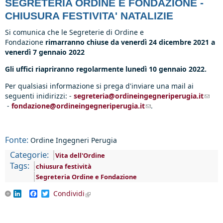
SEGRETERIA ORDINE E FONDAZIONE -
CHIUSURA FESTIVITA' NATALIZIE
Si comunica che le Segreterie di Ordine e
Fondazione
rimarranno chiuse da
venerdì 24 dicembre 2021 a
venerdì 7 gennaio 2022
Gli uffici riapriranno regolarmente lunedì 10 gennaio 2022.
Per qualsiasi informazione si prega d'inviare una mail ai
seguenti inidirizzi: -
segreteria@ordineingegneriperugia.it
(link
-
fondazione@ordineingegneriperugia.it
(link sends e-mail)
.
send
e-
mail)
Fonte:
Ordine Ingegneri Perugia
Categorie:
Vita dell'Ordine
Tags:
chiusura festività
Segreteria Ordine e Fondazione
LinkedIn
Facebook
Twitter
Condividi
(link is external)