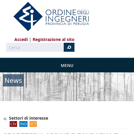
Salta al contenuto principale
Accedi
Registrazione al sito
Cerca
MENU
News
Settori di interesse
CIV
IND
ICT