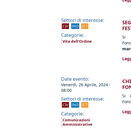
Settori di interesse:
SEG
CIV
IND
ICT
FES
Categorie:
Si 
Vita dell'Ordine
Fon
mar
Legg
Date evento:
CHI
Venerdì, 26 Aprile, 2024 -
FO
08:00
Si 
Settori di interesse:
Fon
CIV
IND
ICT
Legg
Categorie:
Comunicazioni
Amministrative