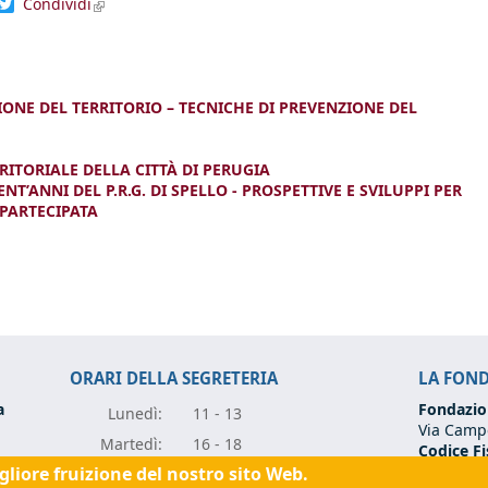
dIn
acebook
Twitter
Condividi
(link is external)
ONE DEL TERRITORIO – TECNICHE DI PREVENZIONE DEL
ITORIALE DELLA CITTÀ DI PERUGIA
NT’ANNI DEL P.R.G. DI SPELLO - PROSPETTIVE E SVILUPPI PER
PARTECIPATA
ORARI DELLA SEGRETERIA
LA FON
a
Fondazio
Lunedì:
11 - 13
Via Campo
Marte
dì:
16 - 18
Codice Fi
Partita I
igliore fruizione del nostro sito Web.
Mercole
dì:
11 - 13