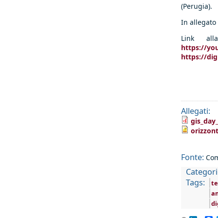
(Perugia).
In allegato
Link al
https://yo
https://di
Allegati:
gis_day
orizzon
Fonte:
Com
Categori
Tags:
te
a
di