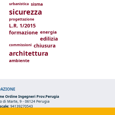
sisma
urbanistica
sicurezza
progettazione
L.R. 1/2015
formazione
energia
edilizia
chiusura
commissioni
architettura
ambiente
DAZIONE
ne Ordine Ingegneri Prov.Perugia
 di Marte, 9 -
06124 Perugia
scale:
94139270543
VA:
03273070544