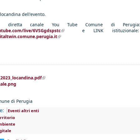
 locandina dell'evento.
la diretta canale You Tube Comune di Perugia
utube.com/live/6VSGgdspstc
(link is external)
e LINK istituzionale
gitaltwin.comune.perugia.it
(link is external)
(link is external)
_2023_locandina.pdf
tale.png
une di Perugia
e:
Eventi altri enti
rritorio
mbiente
gitale