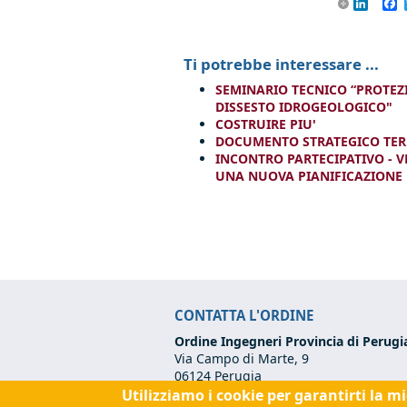
Linke
F
Ti potrebbe interessare ...
SEMINARIO TECNICO “PROTEZI
DISSESTO IDROGEOLOGICO"
COSTRUIRE PIU'
DOCUMENTO STRATEGICO TERR
INCONTRO PARTECIPATIVO - VE
UNA NUOVA PIANIFICAZIONE 
CONTATTA L'ORDINE
Ordine Ingegneri Provincia di Perugi
Via Campo di Marte, 9
06124 Perugia
Utilizziamo i cookie per garantirti la m
Codice Fiscale:
80017570542