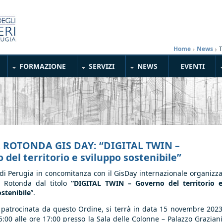
Home
»
News
»
FORMAZIONE
SERVIZI
NEWS
EVENTI
 ROTONDA GIS DAY: “DIGITAL TWIN –
 del territorio e sviluppo sostenibile”
di Perugia
in concomitanza con il GisDay internazionale organizz
a Rotonda
dal titolo
“DIGITAL TWIN – Governo del territorio 
stenibile
”.
a, patrocinata da questo
Ordine,
si terrà in data
15 novembre 202
5:00 alle ore 17:00 presso la Sala delle Colonne – Palazzo Grazian