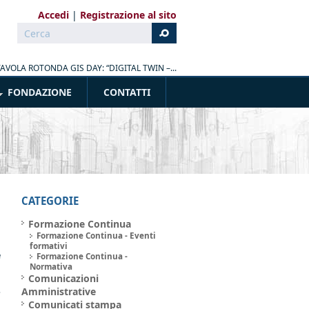
Accedi
Registrazione al sito
Cerca
Form di ricerca
TAVOLA ROTONDA GIS DAY: “DIGITAL TWIN –...
FONDAZIONE
CONTATTI
CATEGORIE
Formazione Continua
Formazione Continua - Eventi
a
formativi
e
Formazione Continua -
Normativa
Comunicazioni
3
Amministrative
i
Comunicati stampa