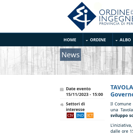
Salta al contenuto principale
Main Menu
HOME
ORDINE
ALBO
News
TAVOLA
Date evento
Governo
15/11/2023 - 15:00
Settori di
Il Comune 
interesse
una
Tavol
CIV
IND
ICT
sviluppo so
L'iniziativ
dalle ore 1