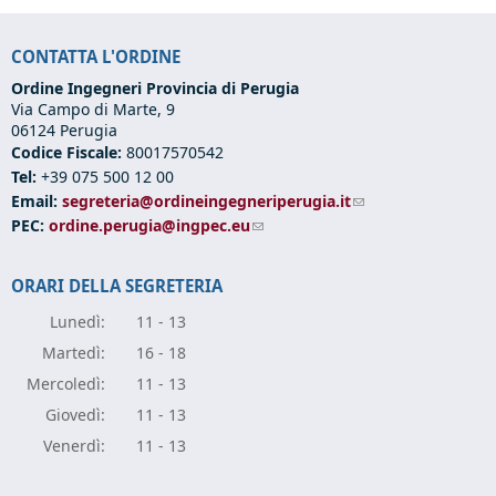
CONTATTA L'ORDINE
Ordine Ingegneri Provincia di Perugia
Via Campo di Marte, 9
06124 Perugia
Codice Fiscale:
80017570542
Tel:
+39 075 500 12 00
Email:
segreteria@ordineingegneriperugia.it
(link sends e-mail)
PEC:
ordine.perugia@ingpec.eu
(link sends e-mail)
ORARI DELLA SEGRETERIA
Lunedì:
11 - 13
Marte
dì:
16 - 18
Mercole
dì:
11 - 13
Giove
dì:
11 - 13
Vener
dì:
11 - 13