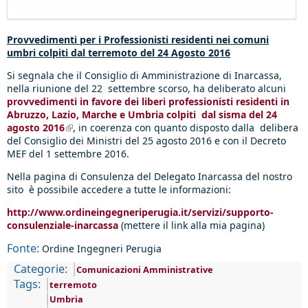
Provvedimenti per i Professionisti residenti nei comuni
umbri colpiti dal terremoto del 24 Agosto 2016
Si segnala che il Consiglio di Amministrazione di Inarcassa,
nella riunione del 22 settembre scorso, ha deliberato alcuni
provvedimenti in favore dei liberi professionisti residenti in
Abruzzo, Lazio, Marche e Umbria colpiti dal sisma del 24
agosto 2016
(link is external)
, in coerenza con quanto disposto dalla delibera
del Consiglio dei Ministri del 25 agosto 2016 e con il Decreto
MEF del 1 settembre 2016.
Nella pagina di Consulenza del Delegato Inarcassa del nostro
sito è possibile accedere a tutte le informazioni:
http://www.ordineingegneriperugia.it/servizi/supporto-
consulenziale-inarcassa
(mettere il link alla mia pagina)
Fonte:
Ordine Ingegneri Perugia
Categorie:
Comunicazioni Amministrative
Tags:
terremoto
Umbria