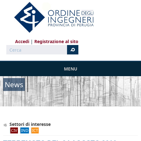
Salta al contenuto principale
Accedi
Registrazione al sito
Cerca
MENU
News
Settori di interesse
CIV
IND
ICT