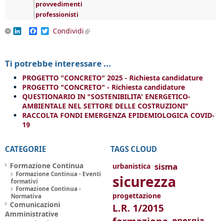
provvedimenti
professionisti
LinkedIn
Facebook
Twitter
Condividi
(link is external)
Ti potrebbe interessare ...
PROGETTO "CONCRETO" 2025 - Richiesta candidature
PROGETTO "CONCRETO" - Richiesta candidature
QUESTIONARIO IN "SOSTENIBILITA' ENERGETICO-
AMBIENTALE NEL SETTORE DELLE COSTRUZIONI"
RACCOLTA FONDI EMERGENZA EPIDEMIOLOGICA COVID-
19
CATEGORIE
TAGS CLOUD
Formazione Continua
sisma
urbanistica
Formazione Continua - Eventi
sicurezza
formativi
Formazione Continua -
progettazione
Normativa
Comunicazioni
L.R. 1/2015
Amministrative
energia