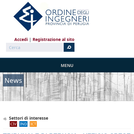
Salta al contenuto principale
Accedi
Registrazione al sito
Cerca
MENU
News
Settori di interesse
CIV
IND
ICT