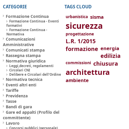
CATEGORIE
TAGS CLOUD
Formazione Continua
sisma
urbanistica
Formazione Continua - Eventi
sicurezza
formativi
Formazione Continua -
progettazione
Normativa
Comunicazioni
L.R. 1/2015
Amministrative
formazione
energia
Comunicati stampa
edilizia
Rassegna stampa
Normativa giuridica
chiusura
commissioni
Leggi,decreti, regolamenti
architettura
Circolari CNI
Delibere e Circolari dell'Ordine
Normativa tecnica
ambiente
Eventi altri enti
Tariffe
Previdenza
Tasse
Bandi di gara
Gare ed appalti (Profilo del
committente)
Lavoro
Concorsi pubblici (personale)