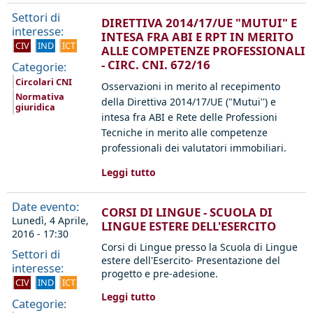
Settori di
DIRETTIVA 2014/17/UE "MUTUI" E
interesse:
INTESA FRA ABI E RPT IN MERITO
CIV
IND
ICT
ALLE COMPETENZE PROFESSIONALI
- CIRC. CNI. 672/16
Categorie:
Circolari CNI
Osservazioni in merito al recepimento
Normativa
della Direttiva 2014/17/UE ("Mutui'') e
giuridica
intesa fra ABI e Rete delle Professioni
Tecniche in merito alle competenze
professionali dei valutatori immobiliari.
Leggi tutto
Date evento:
CORSI DI LINGUE - SCUOLA DI
Lunedì, 4 Aprile,
LINGUE ESTERE DELL'ESERCITO
2016 - 17:30
Corsi di Lingue presso la Scuola di Lingue
Settori di
estere dell'Esercito- Presentazione del
interesse:
progetto e pre-adesione.
CIV
IND
ICT
Leggi tutto
Categorie: