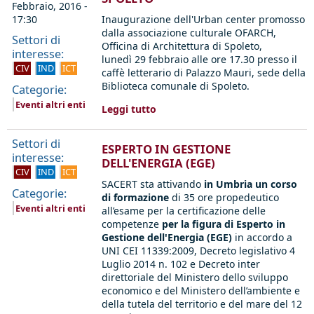
Febbraio, 2016 -
17:30
Inaugurazione dell'Urban center promosso
dalla associazione culturale OFARCH,
Settori di
Officina di Architettura di Spoleto,
interesse:
lunedì 29 febbraio alle ore 17.30 presso il
CIV
IND
ICT
caffè letterario di Palazzo Mauri, sede della
Biblioteca comunale di Spoleto.
Categorie:
Eventi altri enti
Leggi tutto
Settori di
ESPERTO IN GESTIONE
interesse:
DELL'ENERGIA (EGE)
CIV
IND
ICT
SACERT sta attivando
in Umbria un corso
Categorie:
di formazione
di 35 ore propedeutico
Eventi altri enti
all’esame per la certificazione delle
competenze
per la figura di Esperto in
Gestione dell'Energia (EGE)
in accordo a
UNI CEI 11339:2009, Decreto legislativo 4
Luglio 2014 n. 102 e Decreto inter
direttoriale del Ministero dello sviluppo
economico e del Ministero dell’ambiente e
della tutela del territorio e del mare del 12