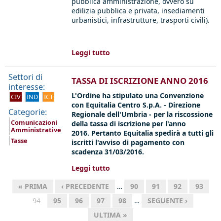
pubblica amministrazione, ovvero su
edilizia pubblica e privata, insediamenti
urbanistici, infrastrutture, trasporti civili).
Leggi tutto
Settori di
TASSA DI ISCRIZIONE ANNO 2016
interesse:
L'Ordine ha stipulato una Convenzione
CIV
IND
ICT
con Equitalia Centro S.p.A. - Direzione
Categorie:
Regionale dell'Umbria - per la riscossione
Comunicazioni
della tassa di iscrizione per l'anno
Amministrative
2016.
Pertanto Equitalia spedirà a tutti gli
Tasse
iscritti l'avviso di pagamento con
scadenza 31/03/2016.
Leggi tutto
« PRIMA
‹ PRECEDENTE
…
90
91
92
93
94
95
96
97
98
…
SEGUENTE ›
ULTIMA »