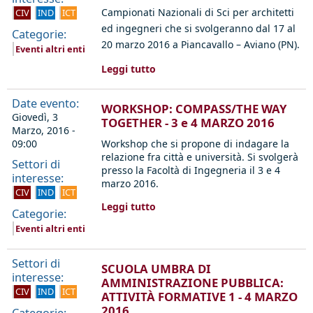
Campionati Nazionali di Sci per architetti
CIV
IND
ICT
ed ingegneri che si svolgeranno dal 17 al
Categorie:
20 marzo 2016 a Piancavallo – Aviano (PN).
Eventi altri enti
Leggi tutto
Date evento:
WORKSHOP: COMPASS/THE WAY
Giovedì, 3
TOGETHER - 3 e 4 MARZO 2016
Marzo, 2016 -
09:00
Workshop che si propone di indagare la
relazione fra città e università. Si svolgerà
Settori di
presso la Facoltà di Ingegneria il 3 e 4
interesse:
marzo 2016.
CIV
IND
ICT
Leggi tutto
Categorie:
Eventi altri enti
Settori di
SCUOLA UMBRA DI
interesse:
AMMINISTRAZIONE PUBBLICA:
CIV
IND
ICT
ATTIVITÀ FORMATIVE 1 - 4 MARZO
2016