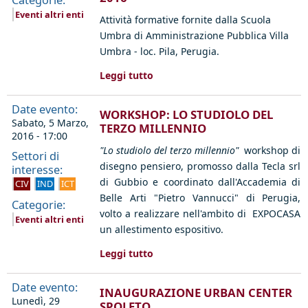
Categorie:
Eventi altri enti
Attività formative fornite dalla
Scuola
Umbra di Amministrazione Pubblica
Villa
Umbra - loc. Pila, Perugia.
Leggi tutto
Date evento:
WORKSHOP: LO STUDIOLO DEL
Sabato, 5 Marzo,
TERZO MILLENNIO
2016 - 17:00
"Lo studiolo del terzo millennio"
workshop di
Settori di
disegno pensiero, promosso dalla
Tecla srl
interesse:
di Gubbio e coordinato dall'Accademia di
CIV
IND
ICT
Belle Arti "Pietro Vannucci" di Perugia,
Categorie:
volto a realizzare nell'ambito di EXPOCASA
Eventi altri enti
un allestimento espositivo.
Leggi tutto
Date evento:
INAUGURAZIONE URBAN CENTER
Lunedì, 29
SPOLETO