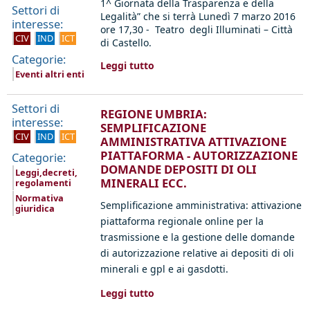
1^ Giornata della Trasparenza e della
Settori di
Legalità” che si terrà Lunedì 7 marzo 2016
interesse:
ore 17,30 - Teatro degli Illuminati – Città
CIV
IND
ICT
di Castello.
Categorie:
Leggi tutto
Eventi altri enti
Settori di
REGIONE UMBRIA:
interesse:
SEMPLIFICAZIONE
CIV
IND
ICT
AMMINISTRATIVA ATTIVAZIONE
PIATTAFORMA - AUTORIZZAZIONE
Categorie:
DOMANDE DEPOSITI DI OLI
Leggi,decreti,
MINERALI ECC.
regolamenti
Normativa
Semplificazione amministrativa: attivazione
giuridica
piattaforma regionale online per la
trasmissione e la gestione delle domande
di autorizzazione relative ai depositi di oli
minerali e gpl e ai gasdotti.
Leggi tutto