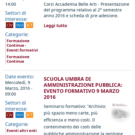
14:00
Corsi Accademia Belle Arti - Presentazione
del programma relativo al 2° semestre
Settori di
anno 2016 e scheda di pre-adesione.
interesse:
CIV
IND
ICT
Leggi tutto
Categorie:
Formazione
Continua -
Eventi formativi
Formazione
Continua
Date evento:
SCUOLA UMBRA DI
Mercoledì, 9
AMMINISTRAZIONE PUBBLICA:
Marzo, 2016 -
EVENTO FORMATIVO 9 MARZO
09:00
2016
Settori di
Seminario formativo: "Archivio:
interesse:
più spazio meno carte, più
CIV
IND
ICT
efficienza e meno costi.
Il
Categorie:
contenimento dei costi delle
Eventi altri enti
pubbliche amministrazione la gestione