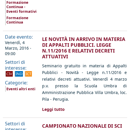
Formazione
Continua -
Eventi formativi
Formazione
Continua
Date evento:
LE NOVITÀ IN ARRIVO IN MATERIA
Venerdì, 4
DI APPALTI PUBBLICI. LEGGE
Marzo, 2016 -
N.11/2016 E RELATIVI DECRETI
09:00
ATTUATIVI
Settori di
Seminario gratuito
in materia di Appalti
interesse:
Pubblici - Novità - Legge n.11/2016 e
CIV
IND
ICT
relativi decreti attuativi. Venerdì 4 marzo
Categorie:
p.v. presso
la Scuola Umbra di
Eventi altri enti
Amministrazione Pubblica
Villa Umbra, loc.
Pila - Perugia.
Leggi tutto
Settori di
CAMPIONATO NAZIONALE DI SCI
interesse: