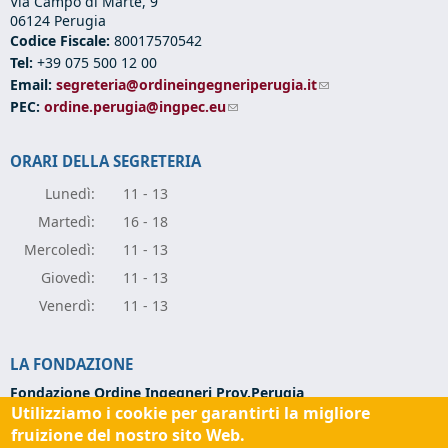
Via Campo di Marte, 9
06124 Perugia
Codice Fiscale:
80017570542
Tel:
+39 075 500 12 00
Email:
segreteria@ordineingegneriperugia.it
(link sends e-mail)
PEC:
ordine.perugia@ingpec.eu
(link sends e-mail)
ORARI DELLA SEGRETERIA
Lunedì:
11 - 13
Marte
dì:
16 - 18
Mercole
dì:
11 - 13
Giove
dì:
11 - 13
Vener
dì:
11 - 13
LA FONDAZIONE
Fondazione Ordine Ingegneri Prov.Perugia
Utilizziamo i cookie per garantirti la migliore
Via Campo di Marte, 9 -
06124 Perugia
Codice Fiscale:
94139270543
fruizione del nostro sito Web.