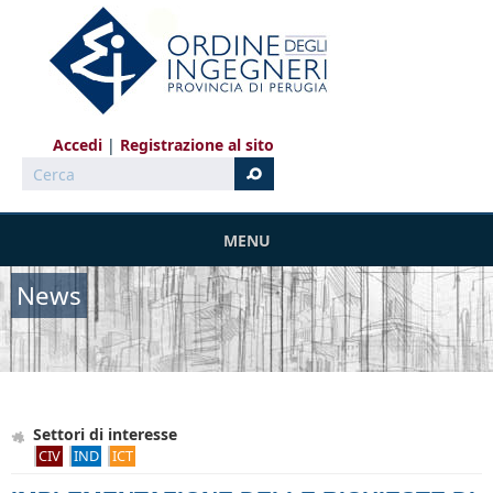
Salta al contenuto principale
Accedi
Registrazione al sito
Cerca
MENU
News
Settori di interesse
CIV
IND
ICT