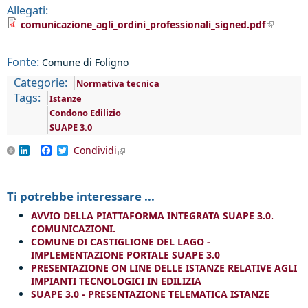
Allegati:
(link is
comunicazione_agli_ordini_professionali_signed.pdf
external)
Fonte:
Comune di Foligno
Categorie:
Normativa tecnica
Tags:
Istanze
Condono Edilizio
SUAPE 3.0
LinkedIn
Facebook
Twitter
Condividi
(link is external)
Ti potrebbe interessare ...
AVVIO DELLA PIATTAFORMA INTEGRATA SUAPE 3.0.
COMUNICAZIONI.
COMUNE DI CASTIGLIONE DEL LAGO -
IMPLEMENTAZIONE PORTALE SUAPE 3.0
PRESENTAZIONE ON LINE DELLE ISTANZE RELATIVE AGLI
IMPIANTI TECNOLOGICI IN EDILIZIA
SUAPE 3.0 - PRESENTAZIONE TELEMATICA ISTANZE