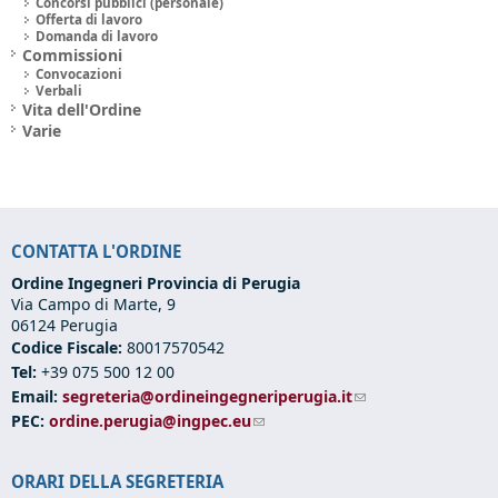
Concorsi pubblici (personale)
Offerta di lavoro
Domanda di lavoro
Commissioni
Convocazioni
Verbali
Vita dell'Ordine
Varie
CONTATTA L'ORDINE
Ordine Ingegneri Provincia di Perugia
Via Campo di Marte, 9
06124 Perugia
Codice Fiscale:
80017570542
Tel:
+39 075 500 12 00
Email:
segreteria@ordineingegneriperugia.it
(link sends e-mail)
PEC:
ordine.perugia@ingpec.eu
(link sends e-mail)
ORARI DELLA SEGRETERIA