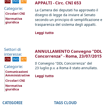
CIV
IND
ICT
APPALTI - Circ. CNI 653
Categorie:
La Camera dei deputati ha approvato il
Circolari CNI
disegno di legge da inviare al Senato
Normativa
secondo un principio di semplificazione e
giuridica
trasparenza del sistema degli appalti.
Leggi tutto
Settori di
ANNULLAMENTO Convegno "DDL
interesse:
Concorrenza" - Roma, 23/07/2015
CIV
IND
ICT
Il
Convegno "DDL Concorrenza"
del
Categorie:
23
luglio
p.v. a Roma è stato annullato.
Comunicazioni
Amministrative
Leggi tutto
Circolari CNI
Normativa
giuridica
CATEGORIE
TAGS CLOUD