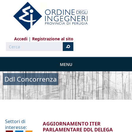
Salta al contenuto principale
Accedi
Registrazione al sito
Cerca
MENU
Ddl Concorrenza
Settori di
AGGIORNAMENTO ITER
interesse:
PARLAMENTARE DDL DELEGA