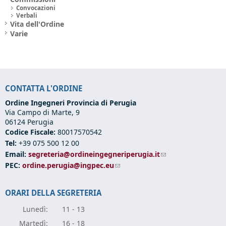
Convocazioni
Verbali
Vita dell'Ordine
Varie
CONTATTA L'ORDINE
Ordine Ingegneri Provincia di Perugia
Via Campo di Marte, 9
06124 Perugia
Codice Fiscale:
80017570542
Tel:
+39 075 500 12 00
Email:
segreteria@ordineingegneriperugia.it
(link sends e-mail)
PEC:
ordine.perugia@ingpec.eu
(link sends e-mail)
ORARI DELLA SEGRETERIA
Lunedì:
11 - 13
Marte
dì:
16 - 18