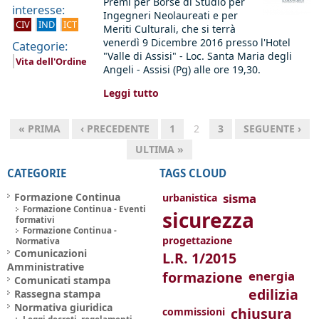
Premi per Borse di Studio per
interesse:
Ingegneri Neolaureati e per
CIV
IND
ICT
Meriti Culturali, che si terrà
venerdì 9 Dicembre 2016 presso l'Hotel
Categorie:
"Valle di Assisi" - Loc. Santa Maria degli
Vita dell'Ordine
Angeli - Assisi (Pg) alle ore 19,30.
Leggi tutto
« PRIMA
‹ PRECEDENTE
1
2
3
SEGUENTE ›
ULTIMA »
CATEGORIE
TAGS CLOUD
Formazione Continua
sisma
urbanistica
Formazione Continua - Eventi
sicurezza
formativi
Formazione Continua -
progettazione
Normativa
Comunicazioni
L.R. 1/2015
Amministrative
formazione
energia
Comunicati stampa
edilizia
Rassegna stampa
Normativa giuridica
chiusura
commissioni