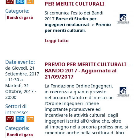
CIV
IND
ICT
PER MERITI CULTURALI
Categorie:
Si comunica l'esito dei Bandi
Bandi di gara
2017
Borse di Studio per
ingegneri neolaureat
i e
Premio
per meriti culturali
.
Leggi tutto
Date evento:
PREMIO PER MERITI CULTURALI -
da
Giovedì, 21
BANDO 2017 - Aggiornato al
Settembre, 2017
21/09/2017
- 11:30
a
Martedì, 31
La Fondazione Ordine Ingegneri,
Ottobre, 2017 -
in coerenza a quanto previsto
20:00
nel proprio Statuto e d'intesa con
l’Ordine Ingegneri ritiene
Settori di
importante promuovere ed
interesse:
incentivare le attività culturali degli
CIV
IND
ICT
ingegneri iscritti all’Ordine che, oltre
all’impegno nella propria professione, si
Categorie:
cimentino anche nella scrittura di libri.
Bandi di gara