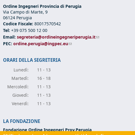
Ordine Ingegneri Provincia di Perugia
Via Campo di Marte, 9
06124 Perugia
Codice Fiscale:
80017570542
Tel:
+39 075 500 12 00
Email:
segreteria@ordineingegneriperugia.it
(link sends e-mail)
PEC:
ordine.perugia@ingpec.eu
(link sends e-mail)
ORARI DELLA SEGRETERIA
Lunedì:
11 - 13
Marte
dì:
16 - 18
Mercole
dì:
11 - 13
Giove
dì:
11 - 13
Vener
dì:
11 - 13
LA FONDAZIONE
Fondazione Ordine Ingegneri Prov.Perugia