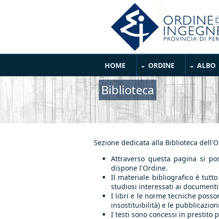
Salta al contenuto principale
Main Menu
HOME
ORDINE
ALBO
Biblioteca
Sezione dedicata alla Biblioteca dell'
Attraverso questa pagina si pos
dispone l'Ordine.
Il materiale bibliografico è tutt
studiosi interessati ai documenti
I libri e le norme tecniche posson
insostituibilità) e le pubblicazi
I testi sono concessi in prestito