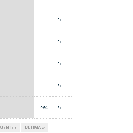
Si
Si
Si
Si
1964
Si
UENTE ›
ULTIMA »