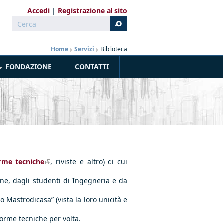
Accedi
Registrazione al sito
Cerca
Form di ricerca
Home
»
Servizi
»
Biblioteca
FONDAZIONE
CONTATTI
rme tecniche
(link is external)
, riviste e altro) di cui
rdine, dagli studenti di Ingegneria e da
o Mastrodicasa” (vista la loro unicità e
norme tecniche per volta.