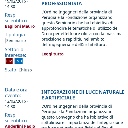
19/02/2016 -
PROFESSIONISTA
14:30
L'Ordine Ingegneri della provincia di
Resp.
Perugia e la Fondazione organizzano
scientifico:
questo Seminario che ha l'obiettivo di
Baglioni Mauro
approfondire le tematiche di utilizzo dei
Droni per effettuare rilievi con la massima
Tipologia:
precisione e rapidità, nell’ambito
Seminario
dell’ingegneria e dell’architettura .
Settori di
Leggi tutto
interesse:
CIV
IND
Stato:
Chiuso
Data e ora
INTEGRAZIONE DI LUCE NATURALE
evento:
E ARTIFICIALE
12/02/2016 -
L'Ordine Ingegneri della provincia di
14:30
Perugia e la Fondazione organizzano
Resp.
questo Convegno che ha l'obiettivo di
scientifico:
sottolineare l'importanza dell'integrazione
Anderlini Paolo
tra luce naturale e artificiale al fine di