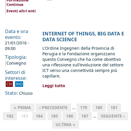
Formazione
Continua
Eventi altri enti
Data e ora
INTERNET OF THINGS, BIG DATA E
evento:
DATA SCIENCE
21/01/2016 -
L'Ordine Ingegneri della Provincia di
09:00
Perugia e la Fondazione organizzano
Tipologia:
questo Convegno che ha come obiettivo
Convegno
una riflessione sull'evoluzione del settore
ICT verso una connettività sempre più
Settori di
capillare.
interesse:
CIV
IND
Leggi tutto
Stato:
Chiuso
« PRIMA
‹ PRECEDENTE
…
179
180
181
182
183
184
185
186
187
…
SEGUENTE ›
ULTIMA »