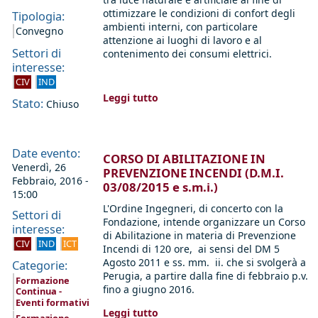
ottimizzare le condizioni di confort degli
Tipologia:
ambienti interni, con particolare
Convegno
attenzione ai luoghi di lavoro e al
Settori di
contenimento dei consumi elettrici.
interesse:
CIV
IND
Leggi tutto
Stato:
Chiuso
Date evento:
CORSO DI ABILITAZIONE IN
Venerdì, 26
PREVENZIONE INCENDI (D.M.I.
Febbraio, 2016 -
03/08/2015 e s.m.i.)
15:00
L'Ordine Ingegneri, di concerto con la
Settori di
Fondazione, intende organizzare un Corso
interesse:
di Abilitazione in materia di Prevenzione
CIV
IND
ICT
Incendi di 120 ore, ai sensi del DM 5
Agosto 2011 e ss. mm. ii. che si svolgerà a
Categorie:
Perugia, a partire dalla fine di febbraio p.v.
Formazione
fino a giugno 2016.
Continua -
Eventi formativi
Leggi tutto