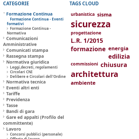
CATEGORIE
TAGS CLOUD
Formazione Continua
sisma
urbanistica
Formazione Continua - Eventi
sicurezza
formativi
Formazione Continua -
progettazione
Normativa
Comunicazioni
L.R. 1/2015
Amministrative
formazione
energia
Comunicati stampa
edilizia
Rassegna stampa
Normativa giuridica
chiusura
commissioni
Leggi,decreti, regolamenti
architettura
Circolari CNI
Delibere e Circolari dell'Ordine
Normativa tecnica
ambiente
Eventi altri enti
Tariffe
Previdenza
Tasse
Bandi di gara
Gare ed appalti (Profilo del
committente)
Lavoro
Concorsi pubblici (personale)
Offerta di lavoro