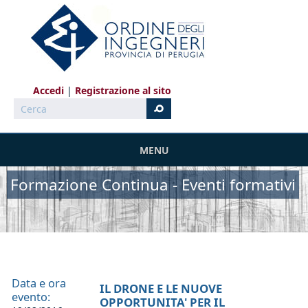
Salta al contenuto principale
Accedi
Registrazione al sito
Cerca
MENU
Formazione Continua - Eventi formativi
Data e ora
IL DRONE E LE NUOVE
evento:
OPPORTUNITA' PER IL