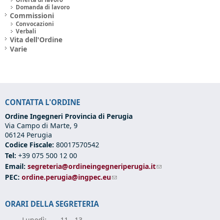
Domanda di lavoro
Commissioni
Convocazioni
Verbali
Vita dell'Ordine
Varie
CONTATTA L'ORDINE
Ordine Ingegneri Provincia di Perugia
Via Campo di Marte, 9
06124 Perugia
Codice Fiscale:
80017570542
Tel:
+39 075 500 12 00
Email:
segreteria@ordineingegneriperugia.it
(link sends e-mail)
PEC:
ordine.perugia@ingpec.eu
(link sends e-mail)
ORARI DELLA SEGRETERIA
Lunedì:
11 - 13