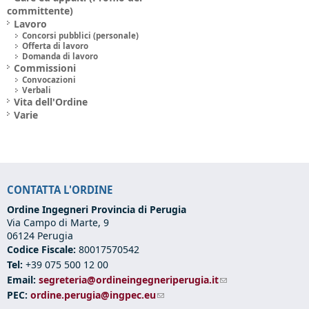
committente)
Lavoro
Concorsi pubblici (personale)
Offerta di lavoro
Domanda di lavoro
Commissioni
Convocazioni
Verbali
Vita dell'Ordine
Varie
CONTATTA L'ORDINE
Ordine Ingegneri Provincia di Perugia
Via Campo di Marte, 9
06124 Perugia
Codice Fiscale:
80017570542
Tel:
+39 075 500 12 00
Email:
segreteria@ordineingegneriperugia.it
(link sends e-mail)
PEC:
ordine.perugia@ingpec.eu
(link sends e-mail)