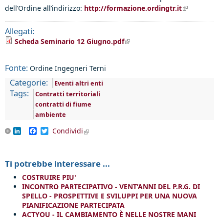
dell’Ordine all’indirizzo:
http://formazione.ordingtr.it
(link is
external)
Allegati:
(link is external)
Scheda Seminario 12 Giugno.pdf
Fonte:
Ordine Ingegneri Terni
Categorie:
Eventi altri enti
Tags:
Contratti territoriali
contratti di fiume
ambiente
LinkedIn
Facebook
Twitter
Condividi
(link is external)
Ti potrebbe interessare ...
COSTRUIRE PIU'
INCONTRO PARTECIPATIVO - VENT’ANNI DEL P.R.G. DI
SPELLO - PROSPETTIVE E SVILUPPI PER UNA NUOVA
PIANIFICAZIONE PARTECIPATA
ACTYOU - IL CAMBIAMENTO È NELLE NOSTRE MANI