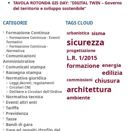
TAVOLA ROTONDA GIS DAY: “DIGITAL TWIN – Governo
del territorio e sviluppo sostenibile”
CATEGORIE
TAGS CLOUD
Formazione Continua
sisma
urbanistica
Formazione Continua - Eventi
sicurezza
formativi
Formazione Continua -
progettazione
Normativa
Comunicazioni
L.R. 1/2015
Amministrative
formazione
energia
Comunicati stampa
edilizia
Rassegna stampa
Normativa giuridica
chiusura
commissioni
Leggi,decreti, regolamenti
architettura
Circolari CNI
Delibere e Circolari dell'Ordine
Normativa tecnica
ambiente
Eventi altri enti
Tariffe
Previdenza
Tasse
Bandi di gara
Gare ed appalti (Profilo del