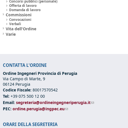
Concorsi pubblici (personale)
Offerta di lavoro
Domanda di lavoro
Commissioni
Convocazioni
Verbali
Vita dell'Ordine
Varie
CONTATTA L'ORDINE
Ordine Ingegneri Provincia di Perugia
Via Campo di Marte, 9
06124 Perugia
Codice Fiscale:
80017570542
Tel:
+39 075 500 12 00
Email:
segreteria@ordineingegneriperugia.it
(link sends e-mail)
PEC:
ordine.perugia@ingpec.eu
(link sends e-mail)
ORARI DELLA SEGRETERIA