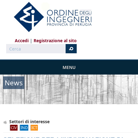
Salta al contenuto principale
Accedi
Registrazione al sito
Cerca
MENU
News
Settori di interesse
CIV
IND
ICT