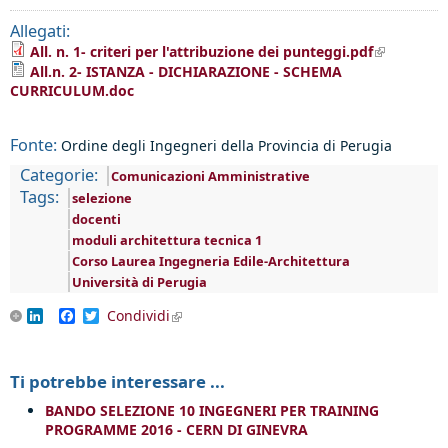
Allegati:
(link is
All. n. 1- criteri per l'attribuzione dei punteggi.pdf
external)
All.n. 2- ISTANZA - DICHIARAZIONE - SCHEMA
CURRICULUM.doc
Fonte:
Ordine degli Ingegneri della Provincia di Perugia
Categorie:
Comunicazioni Amministrative
Tags:
selezione
docenti
moduli architettura tecnica 1
Corso Laurea Ingegneria Edile-Architettura
Università di Perugia
LinkedIn
Facebook
Twitter
Condividi
(link is external)
Ti potrebbe interessare ...
BANDO SELEZIONE 10 INGEGNERI PER TRAINING
PROGRAMME 2016 - CERN DI GINEVRA