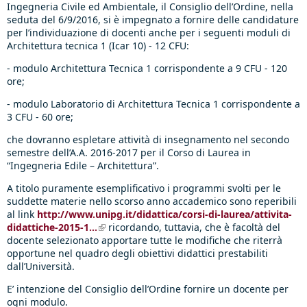
Ingegneria Civile ed Ambientale, il Consiglio dell’Ordine, nella
seduta del 6/9/2016, si è impegnato a fornire delle candidature
per l’individuazione di docenti anche per i seguenti moduli di
Architettura tecnica 1 (Icar 10) - 12 CFU:
- modulo Architettura Tecnica 1 corrispondente a 9 CFU - 120
ore;
- modulo Laboratorio di Architettura Tecnica 1 corrispondente a
3 CFU - 60 ore;
che dovranno espletare attività di insegnamento nel secondo
semestre dell’A.A. 2016-2017 per il Corso di Laurea in
“Ingegneria Edile – Architettura”.
A titolo puramente esemplificativo i programmi svolti per le
suddette materie nello scorso anno accademico sono reperibili
al link
http://www.unipg.it/didattica/corsi-di-laurea/attivita-
didattiche-2015-1...
(link is external)
ricordando, tuttavia, che è facoltà del
docente selezionato apportare tutte le modifiche che riterrà
opportune nel quadro degli obiettivi didattici prestabiliti
dall’Università.
E’ intenzione del Consiglio dell’Ordine fornire un docente per
ogni modulo.