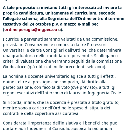
A tale proposito si invitano tutti gli interessati ad inviare la
propria candidatura, unitamente al curriculum, secondo
l’allegato schema, alla Segreteria dell’Ordine entro il termine
tassativo del 24 ottobre p.v. a mezzo e-mail pec
(
ordine.perugia@ingpec.eu
(link sends e-mail)
).
I curricula pervenuti saranno valutati da una commissione,
prevista in Convenzione e composta da tre Professori
Universitari e da tre Consiglieri dell’Ordine, che determinerà
una graduatoria delle candidature pervenute. Si allegano i
criteri di valutazione che verranno seguiti dalla commissione
Giudicatrice (già utilizzati nelle precedenti selezioni).
La nomina a docente universitario agisce a tutti gli effetti,
quindi, oltre al prestigio che comporta, dà diritto alla
partecipazione, con facoltà di voto (ove previsto), a tutti gli
organi esecutivi dell’Intercorso di laurea in Ingegneria Civile.
Si ricorda, infine, che la docenza è prestata a titolo gratuito,
mentre sono a carico dell’Ordine le spese di stipula dei
contratti e della copertura assicurativa.
Considerata l’importanza dell’iniziativa e i benefici che può
portare agli Ingegneri, il Consiglio auspica la più ampia