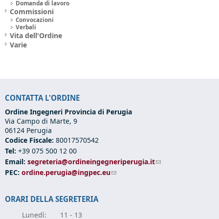
Domanda di lavoro
Commissioni
Convocazioni
Verbali
Vita dell'Ordine
Varie
CONTATTA L'ORDINE
Ordine Ingegneri Provincia di Perugia
Via Campo di Marte, 9
06124 Perugia
Codice Fiscale:
80017570542
Tel:
+39 075 500 12 00
Email:
segreteria@ordineingegneriperugia.it
(link sends e-mail)
PEC:
ordine.perugia@ingpec.eu
(link sends e-mail)
ORARI DELLA SEGRETERIA
Lunedì:
11 - 13