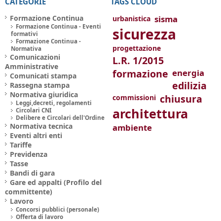
CATEGORIE
TAGS CLOUD
Formazione Continua
sisma
urbanistica
Formazione Continua - Eventi
sicurezza
formativi
Formazione Continua -
progettazione
Normativa
Comunicazioni
L.R. 1/2015
Amministrative
formazione
energia
Comunicati stampa
edilizia
Rassegna stampa
Normativa giuridica
chiusura
commissioni
Leggi,decreti, regolamenti
architettura
Circolari CNI
Delibere e Circolari dell'Ordine
Normativa tecnica
ambiente
Eventi altri enti
Tariffe
Previdenza
Tasse
Bandi di gara
Gare ed appalti (Profilo del
committente)
Lavoro
Concorsi pubblici (personale)
Offerta di lavoro