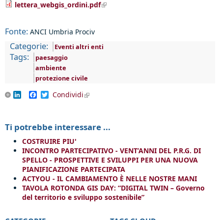
(link is external)
lettera_webgis_ordini.pdf
Fonte:
ANCI Umbria Prociv
Categorie:
Eventi altri enti
Tags:
paesaggio
ambiente
protezione civile
LinkedIn
Facebook
Twitter
Condividi
(link is external)
Ti potrebbe interessare ...
COSTRUIRE PIU'
INCONTRO PARTECIPATIVO - VENT’ANNI DEL P.R.G. DI
SPELLO - PROSPETTIVE E SVILUPPI PER UNA NUOVA
PIANIFICAZIONE PARTECIPATA
ACTYOU - IL CAMBIAMENTO È NELLE NOSTRE MANI
TAVOLA ROTONDA GIS DAY: “DIGITAL TWIN – Governo
del territorio e sviluppo sostenibile”