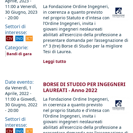
Aprile, 2023 -
11:00
a
Venerdì,
La Fondazione Ordine Ingegneri,
30 Giugno, 2023
in coerenza a quanto previsto
- 20:00
nel proprio Statuto e d'intesa con
l’Ordine Ingegneri, invita i
Settori di
giovani ingegneri neolaureati
interesse:
abilitati all'esercizio della professione a
CIV
IND
ICT
presentare domanda per l’assegnazione di
n° 3 (tre) Borse di Studio per la migliore
Categorie:
Tesi di Laurea.
Bandi di gara
Leggi tutto
Date evento:
BORSE DI STUDIO PER INGEGNERI
da
Venerdì, 1
LAUREATI - Anno 2022
Aprile, 2022 -
11:00
a
Giovedì,
La Fondazione Ordine Ingegneri,
30 Giugno, 2022
in coerenza a quanto previsto
- 20:00
nel proprio Statuto e d'intesa con
l’Ordine Ingegneri, invita i
Settori di
giovani ingegneri neolaureati
interesse:
abilitati all'esercizio della professione a
CIV
IND
ICT
presentare domanda per l’assegnazione di