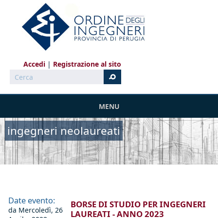
Salta al contenuto principale
Accedi
Registrazione al sito
Cerca
MENU
ingegneri neolaureati
Date evento:
BORSE DI STUDIO PER INGEGNERI
da
Mercoledì, 26
LAUREATI - ANNO 2023