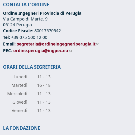
CONTATTA L'ORDINE
Ordine Ingegneri Provincia di Perugia
Via Campo di Marte, 9
06124 Perugia
Codice Fiscale:
80017570542
Tel:
+39 075 500 12 00
Email:
segreteria@ordineingegneriperugia.it
(link sends e-mail)
PEC:
ordine.perugia@ingpec.eu
(link sends e-mail)
ORARI DELLA SEGRETERIA
Lunedì:
11 - 13
Marte
dì:
16 - 18
Mercole
dì:
11 - 13
Giove
dì:
11 - 13
Vener
dì:
11 - 13
LA FONDAZIONE