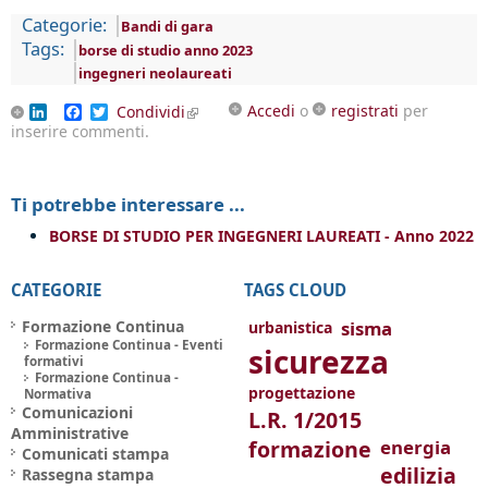
Categorie:
Bandi di gara
Tags:
borse di studio anno 2023
ingegneri neolaureati
Accedi
o
registrati
per
LinkedIn
Facebook
Twitter
Condividi
(link is external)
inserire commenti.
Ti potrebbe interessare ...
BORSE DI STUDIO PER INGEGNERI LAUREATI - Anno 2022
CATEGORIE
TAGS CLOUD
Formazione Continua
sisma
urbanistica
Formazione Continua - Eventi
sicurezza
formativi
Formazione Continua -
progettazione
Normativa
Comunicazioni
L.R. 1/2015
Amministrative
formazione
energia
Comunicati stampa
edilizia
Rassegna stampa