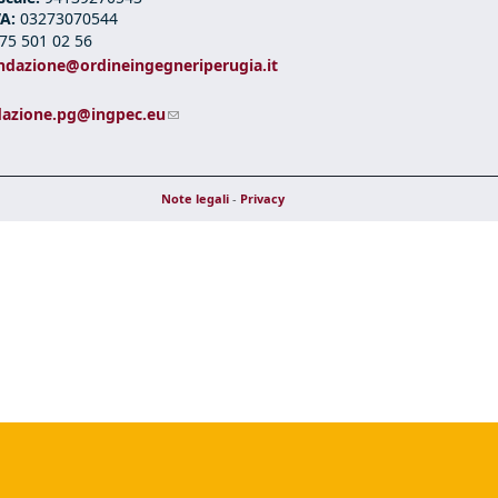
VA:
03273070544
75 501 02 56
ndazione@ordineingegneriperugia.it
ds e-mail)
(link sends e-mail)
dazione.pg@ingpec.eu
Note legali
-
Privacy