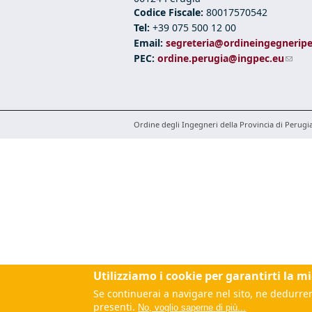
Codice Fiscale:
80017570542
Tel:
+39 075 500 12 00
Email:
segreteria@ordineingegneripe
PEC:
ordine.perugia@ingpec.eu
(link
Ordine degli Ingegneri della Provincia di Perugia - 
Utilizziamo i cookie per garantirti la m
Se continuerai a navigare nel sito, ne dedurrem
presenti.
No, voglio saperne di più...