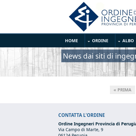
Salta al contenuto principale
Main Menu
HOME
ORDINE
ALBO
News dai siti di ingeg
« PRIMA
Pagine
CONTATTA L'ORDINE
Ordine Ingegneri Provincia di Perugi
Via Campo di Marte, 9
06124 Perugia