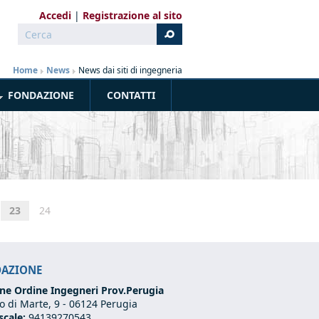
Accedi
Registrazione al sito
Cerca
Form di ricerca
Home
»
News
»
News dai siti di ingegneria
FONDAZIONE
CONTATTI
23
24
DAZIONE
ne Ordine Ingegneri Prov.Perugia
 di Marte, 9 -
06124 Perugia
scale:
94139270543