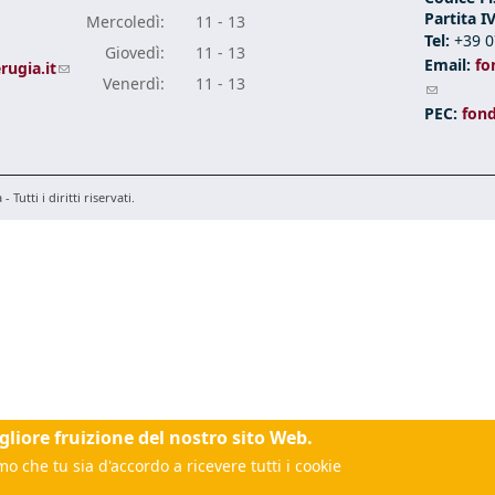
Partita I
Mercole
dì:
11 - 13
Tel:
+39 0
Giove
dì:
11 - 13
Email:
fo
rugia.it
(link sends e-mail)
Vener
dì:
11 - 13
(link sen
 sends e-mail)
PEC:
fon
Tutti i diritti riservati.
igliore fruizione del nostro sito Web.
o che tu sia d'accordo a ricevere tutti i cookie