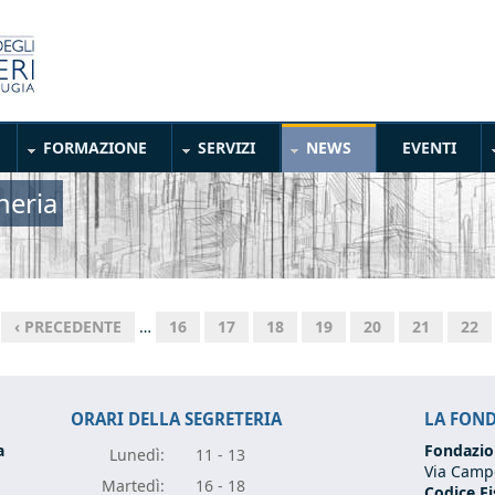
FORMAZIONE
SERVIZI
NEWS
EVENTI
neria
‹ PRECEDENTE
…
16
17
18
19
20
21
22
ORARI DELLA SEGRETERIA
LA FON
a
Fondazio
Lunedì:
11 - 13
Via Campo
Marte
dì:
16 - 18
Codice Fi